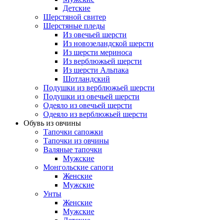
Детские
Шерстяной свитер
Шерстяные пледы
Из овечьей шерсти
Из новозеландской шерсти
Из шерсти мериноса
Из верблюжьей шерсти
Из шерсти Альпака
Шотландский
Подушки из верблюжьей шерсти
Подушки из овечьей шерсти
Одеяло из овечьей шерсти
Одеяло из верблюжьей шерсти
Обувь из овчины
Тапочки сапожки
Тапочки из овчины
Валяные тапочки
Мужские
Монгольские сапоги
Женские
Мужские
Унты
Женские
Мужские