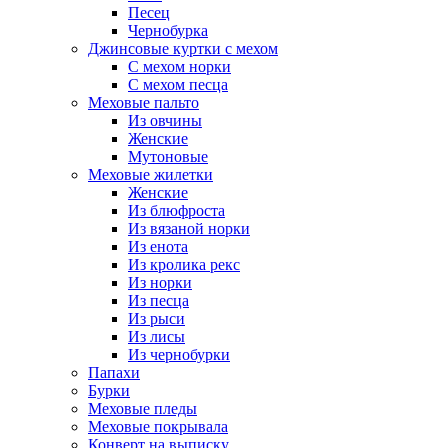
Песец
Чернобурка
Джинсовые куртки с мехом
С мехом норки
С мехом песца
Меховые пальто
Из овчины
Женские
Мутоновые
Меховые жилетки
Женские
Из блюфроста
Из вязаной норки
Из енота
Из кролика рекс
Из норки
Из песца
Из рыси
Из лисы
Из чернобурки
Папахи
Бурки
Меховые пледы
Меховые покрывала
Конверт на выписку