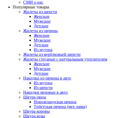
СМИ о нас
Популярные товары
Жилеты из шерсти
Женские
Мужские
Детские
Жилеты из овчины
Женские
Мужские
Детские
Из мутона
Жилеты из верблюжьей шерсти
Жилеты стеганые с натуральным утеплителем
Женские
Мужские
Детские
Накидки из овчины в авто
Из мутона
Из шерсти
Накидки меховые в авто
Шкура овцы
Новозеландская овчина
Тибетская овчина (мех ламы)
Шкура коровы
Шкура козы