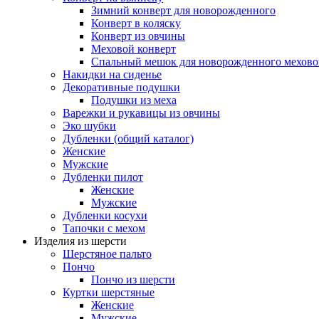
Зимний конверт для новорожденного
Конверт в коляску
Конверт из овчины
Меховой конверт
Спальный мешок для новорожденного мехово
Накидки на сиденье
Декоративные подушки
Подушки из меха
Варежки и рукавицы из овчины
Эко шубки
Дубленки (общий каталог)
Женские
Мужские
Дубленки пилот
Женские
Мужские
Дубленки косухи
Тапочки с мехом
Изделия из шерсти
Шерстяное пальто
Пончо
Пончо из шерсти
Куртки шерстяные
Женские
Мужские