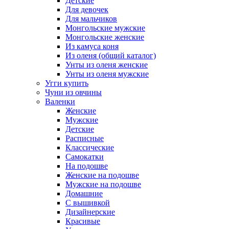
Детские
Для девочек
Для мальчиков
Монгольские мужские
Монгольские женские
Из камуса коня
Из оленя (общий каталог)
Унты из оленя женские
Унты из оленя мужские
Угги купить
Чуни из овчины
Валенки
Женские
Мужские
Детские
Расписные
Классические
Самокатки
На подошве
Женские на подошве
Мужские на подошве
Домашние
С вышивкой
Дизайнерские
Красивые