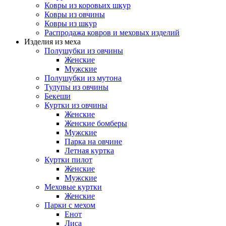
Ковры из коровьих шкур
Ковры из овчины
Ковры из шкур
Распродажа ковров и меховых изделий
Изделия из меха
Полушубки из овчины
Женские
Мужские
Полушубки из мутона
Тулупы из овчины
Бекеши
Куртки из овчины
Женские
Женские бомберы
Мужские
Парка на овчине
Летная куртка
Куртки пилот
Женские
Мужские
Меховые куртки
Женские
Парки с мехом
Енот
Лиса