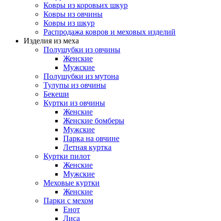
Ковры из коровьих шкур
Ковры из овчины
Ковры из шкур
Распродажа ковров и меховых изделий
Изделия из меха
Полушубки из овчины
Женские
Мужские
Полушубки из мутона
Тулупы из овчины
Бекеши
Куртки из овчины
Женские
Женские бомберы
Мужские
Парка на овчине
Летная куртка
Куртки пилот
Женские
Мужские
Меховые куртки
Женские
Парки с мехом
Енот
Лиса