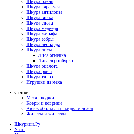
Шкура оленя
Шкура каракуля
Шкура антилопы
Шкура волка
Шкура енота
Шкура медведя
Шкура жирафа
Шкура зебры
Шкура леопарда
Шкура лисы
Лиса огневка
Лиса чернобурка
Шкура оцелота
Шкура рыси
Шкура тигра
Игрушки из меха
Статьи
Меха шкурки
Ковры и коврики
Автомобильная накидка и чехол
Жилеты и жилетки
Шкуркин.Ру
Унты