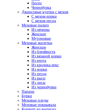
Песец
Чернобурка
Джинсовые куртки с мехом
С мехом норки
С мехом песца
Меховые пальто
Из овчины
Женские
Мутоновые
Меховые жилетки
Женские
Из блюфроста
Из вязаной норки
Из енота
Из кролика рекс
Из норки
Из песца
Из рыси
Из лисы
Из чернобурки
Папахи
Бурки
Меховые пледы
Меховые покрывала
Конверт на выписку