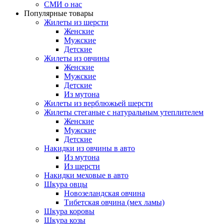
СМИ о нас
Популярные товары
Жилеты из шерсти
Женские
Мужские
Детские
Жилеты из овчины
Женские
Мужские
Детские
Из мутона
Жилеты из верблюжьей шерсти
Жилеты стеганые с натуральным утеплителем
Женские
Мужские
Детские
Накидки из овчины в авто
Из мутона
Из шерсти
Накидки меховые в авто
Шкура овцы
Новозеландская овчина
Тибетская овчина (мех ламы)
Шкура коровы
Шкура козы