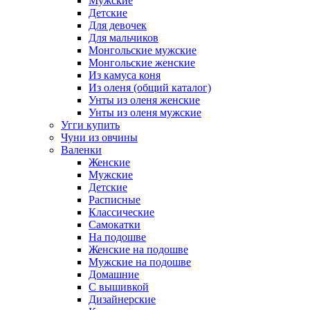
Мужские
Детские
Для девочек
Для мальчиков
Монгольские мужские
Монгольские женские
Из камуса коня
Из оленя (общий каталог)
Унты из оленя женские
Унты из оленя мужские
Угги купить
Чуни из овчины
Валенки
Женские
Мужские
Детские
Расписные
Классические
Самокатки
На подошве
Женские на подошве
Мужские на подошве
Домашние
С вышивкой
Дизайнерские