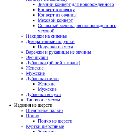
Зимний конверт для новорожденного
Конверт в коляску
Конверт из овчины
Меховой конверт
Спальный мешок для новорожденного
меховой
Накидки на сиденье
Декоративные подушки
Подушки из меха
Варежки и рукавицы из овчины
Эко шубки
Дубленки (общий каталог)
Женские
Мужские
Дубленки пилот
Женские
Мужские
Дубленки косухи
Тапочки с мехом
Изделия из шерсти
Шерстяное пальто
Пончо
Пончо из шерсти
Куртки шерстяные
Женские