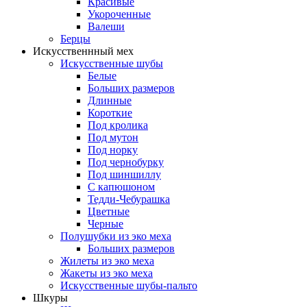
Красивые
Укороченные
Валеши
Берцы
Искусственнный мех
Искусственные шубы
Белые
Больших размеров
Длинные
Короткие
Под кролика
Под мутон
Под норку
Под чернобурку
Под шиншиллу
С капюшоном
Тедди-Чебурашка
Цветные
Черные
Полушубки из эко меха
Больших размеров
Жилеты из эко меха
Жакеты из эко меха
Искусственные шубы-пальто
Шкуры