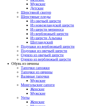
Мужские
Детские
Шерстяной свитер
Шерстяные пледы
Из овечьей шерсти
Из новозеландской шерсти
Из шерсти мериноса
Из верблюжьей шерсти
Из шерсти Альпака
Шотландский
Подушки из верблюжьей шерсти
Подушки из овечьей шерсти
Одеяло из овечьей шерсти
Одеяло из верблюжьей шерсти
Обувь из овчины
Тапочки сапожки
Тапочки из овчины
Валяные тапочки
Мужские
Монгольские сапоги
Женские
Мужские
Унты
Женские