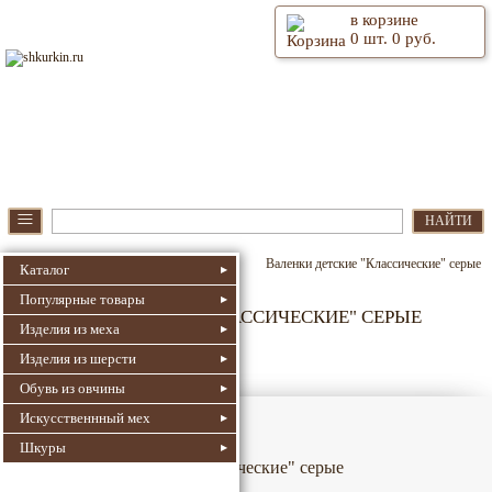
в корзине
0
шт.
0
руб.
⫶
Главная
О магазине
≡
НАЙТИ
Шкуркин.Ру
Валенки
Детские
Валенки детские "Классические" серые
Каталог
Популярные товары
ВАЛЕНКИ ДЕТСКИЕ "КЛАССИЧЕСКИЕ" СЕРЫЕ
Изделия из меха
4009
Номер для поиска:
Изделия из шерсти
Артикул: К002-1
Обувь из овчины
Искусственнный мех
Шкуры
Валенки детские "Классические" серые