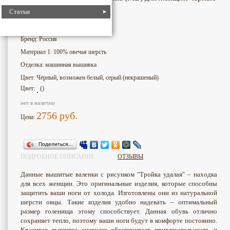
Статьи
3409
Номер для поиска:
Бренд: Россия
Материал 1: 100% овечья шерсть
Отделка: машинная вышивка
Цвет: Чёрный, возможен белый, серый (некрашеный)
Цвет:
()
нет в наличии
2756
руб.
Цена:
Поделиться…
ПОДРОБНОЕ ОПИСАНИЕ
ОТЗЫВЫ
Данные вышитые валенки с рисунком "Тройка удалая" – находка
для всех женщин. Это оригинальные изделия, которые способны
защитить ваши ноги от холода. Изготовлены они из натуральной
шерсти овцы. Такие изделия удобно надевать – оптимальный
размер голенища этому способствует. Данная обувь отлично
сохраняет тепло, поэтому ваши ноги будут в комфорте постоянно.
Красивая вышивка снаружи обеспечивает привлекательность и