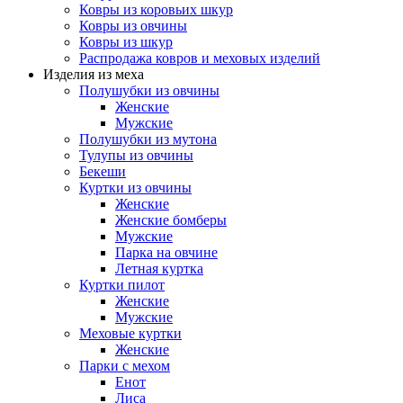
Ковры из коровьих шкур
Ковры из овчины
Ковры из шкур
Распродажа ковров и меховых изделий
Изделия из меха
Полушубки из овчины
Женские
Мужские
Полушубки из мутона
Тулупы из овчины
Бекеши
Куртки из овчины
Женские
Женские бомберы
Мужские
Парка на овчине
Летная куртка
Куртки пилот
Женские
Мужские
Меховые куртки
Женские
Парки с мехом
Енот
Лиса