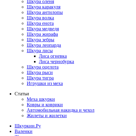
Шкура оленя
Шкура каракуля
Шкура антилопы
Шкура волка
Шкура енота
Шкура медведя
Шкура жирафа
Шкура зебры
Шкура леопарда
Шкура лисы
Лиса огневка
Лиса чернобурка
Шкура оцелота
Шкура рыси
Шкура тигра
Игрушки из меха
Статьи
Меха шкурки
Ковры и коврики
Автомобильная накидка и чехол
Жилеты и жилетки
Шкуркин.Ру
Валенки