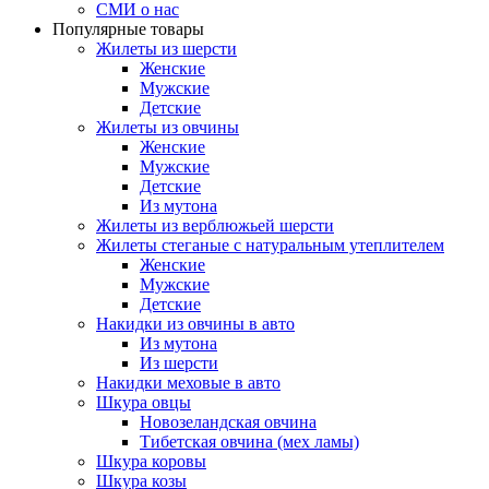
СМИ о нас
Популярные товары
Жилеты из шерсти
Женские
Мужские
Детские
Жилеты из овчины
Женские
Мужские
Детские
Из мутона
Жилеты из верблюжьей шерсти
Жилеты стеганые с натуральным утеплителем
Женские
Мужские
Детские
Накидки из овчины в авто
Из мутона
Из шерсти
Накидки меховые в авто
Шкура овцы
Новозеландская овчина
Тибетская овчина (мех ламы)
Шкура коровы
Шкура козы