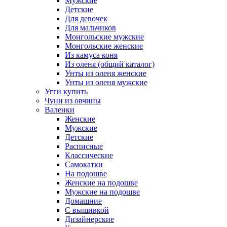
Мужские
Детские
Для девочек
Для мальчиков
Монгольские мужские
Монгольские женские
Из камуса коня
Из оленя (общий каталог)
Унты из оленя женские
Унты из оленя мужские
Угги купить
Чуни из овчины
Валенки
Женские
Мужские
Детские
Расписные
Классические
Самокатки
На подошве
Женские на подошве
Мужские на подошве
Домашние
С вышивкой
Дизайнерские