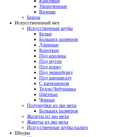
Красивые
Укороченные
Валеши
Берцы
Искусственнный мех
Искусственные шубы
Белые
Больших размеров
Длинные
Короткие
Под кролика
Под мутон
Под норку
Под чернобурку
Под шиншиллу
С капюшоном
Тедди-Чебурашка
Цветные
Черные
Полушубки из эко меха
Больших размеров
Жилеты из эко меха
Жакеты из эко меха
Искусственные шубы-пальто
Шкуры