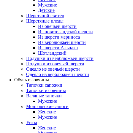
Мужские
Детские
Шерстяной свитер
Шерстяные пледы
Из овечьей шерсти
Из новозеландской шерсти
Из шерсти мериноса
Из верблюжьей шерсти
Из шерсти Альпака
Шотландский
Подушки из верблюжьей шерсти
Подушки из овечьей шерсти
Одеяло из овечьей шерсти
Одеяло из верблюжьей шерсти
Обувь из овчины
Тапочки сапожки
Тапочки из овчины
Валяные тапочки
Мужские
Монгольские сапоги
Женские
Мужские
Унты
Женские