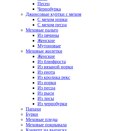
Песец
Чернобурка
Джинсовые куртки с мехом
С мехом норки
С мехом песца
Меховые пальто
Из овчины
Женские
Мутоновые
Меховые жилетки
Женские
Из блюфроста
Из вязаной норки
Из енота
Из кролика рекс
Из норки
Из песца
Из рыси
Из лисы
Из чернобурки
Папахи
Бурки
Меховые пледы
Меховые покрывала
Конверт на выписку