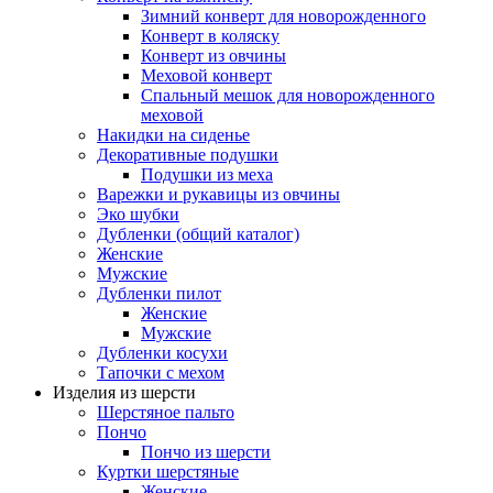
Зимний конверт для новорожденного
Конверт в коляску
Конверт из овчины
Меховой конверт
Спальный мешок для новорожденного
меховой
Накидки на сиденье
Декоративные подушки
Подушки из меха
Варежки и рукавицы из овчины
Эко шубки
Дубленки (общий каталог)
Женские
Мужские
Дубленки пилот
Женские
Мужские
Дубленки косухи
Тапочки с мехом
Изделия из шерсти
Шерстяное пальто
Пончо
Пончо из шерсти
Куртки шерстяные
Женские