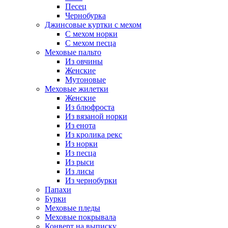
Песец
Чернобурка
Джинсовые куртки с мехом
С мехом норки
С мехом песца
Меховые пальто
Из овчины
Женские
Мутоновые
Меховые жилетки
Женские
Из блюфроста
Из вязаной норки
Из енота
Из кролика рекс
Из норки
Из песца
Из рыси
Из лисы
Из чернобурки
Папахи
Бурки
Меховые пледы
Меховые покрывала
Конверт на выписку