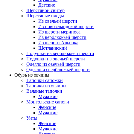
Детские
Шерстяной свитер
Шерстяные пледы
Из овечьей шерсти
Из новозеландской шерсти
Из шерсти мериноса
Из верблюжьей шерсти
Из шерсти Альпака
Шотландский
Подушки из верблюжьей шерсти
Подушки из овечьей шерсти
Одеяло из овечьей шерсти
Одеяло из верблюжьей шерсти
Обувь из овчины
Тапочки сапожки
Тапочки из овчины
Валяные тапочки
Мужские
Монгольские сапоги
Женские
Мужские
Унты
Женские
Мужские