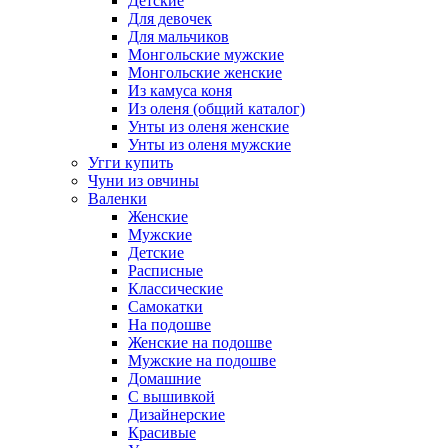
Детские
Для девочек
Для мальчиков
Монгольские мужские
Монгольские женские
Из камуса коня
Из оленя (общий каталог)
Унты из оленя женские
Унты из оленя мужские
Угги купить
Чуни из овчины
Валенки
Женские
Мужские
Детские
Расписные
Классические
Самокатки
На подошве
Женские на подошве
Мужские на подошве
Домашние
С вышивкой
Дизайнерские
Красивые