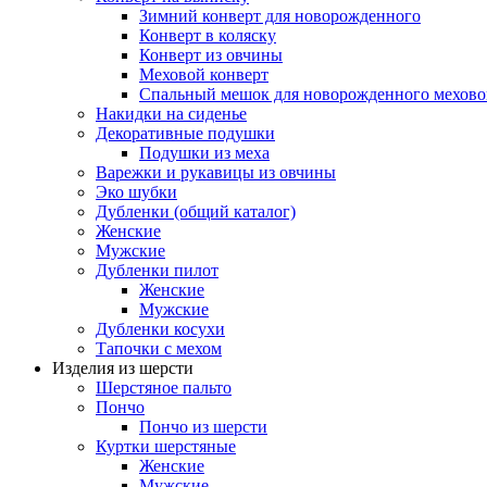
Зимний конверт для новорожденного
Конверт в коляску
Конверт из овчины
Меховой конверт
Спальный мешок для новорожденного мехово
Накидки на сиденье
Декоративные подушки
Подушки из меха
Варежки и рукавицы из овчины
Эко шубки
Дубленки (общий каталог)
Женские
Мужские
Дубленки пилот
Женские
Мужские
Дубленки косухи
Тапочки с мехом
Изделия из шерсти
Шерстяное пальто
Пончо
Пончо из шерсти
Куртки шерстяные
Женские
Мужские