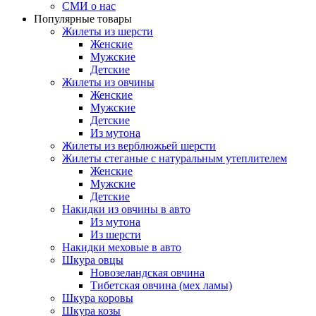
СМИ о нас
Популярные товары
Жилеты из шерсти
Женские
Мужские
Детские
Жилеты из овчины
Женские
Мужские
Детские
Из мутона
Жилеты из верблюжьей шерсти
Жилеты стеганые с натуральным утеплителем
Женские
Мужские
Детские
Накидки из овчины в авто
Из мутона
Из шерсти
Накидки меховые в авто
Шкура овцы
Новозеландская овчина
Тибетская овчина (мех ламы)
Шкура коровы
Шкура козы