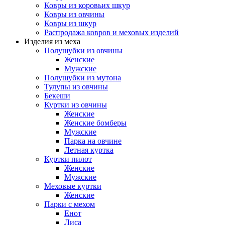
Ковры из коровьих шкур
Ковры из овчины
Ковры из шкур
Распродажа ковров и меховых изделий
Изделия из меха
Полушубки из овчины
Женские
Мужские
Полушубки из мутона
Тулупы из овчины
Бекеши
Куртки из овчины
Женские
Женские бомберы
Мужские
Парка на овчине
Летная куртка
Куртки пилот
Женские
Мужские
Меховые куртки
Женские
Парки с мехом
Енот
Лиса