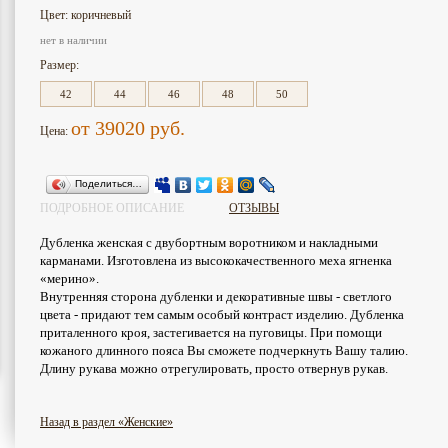
Цвет: коричневый
нет в наличии
Размер:
42
44
46
48
50
от 39020
руб.
Цена:
Поделиться…
ПОДРОБНОЕ ОПИСАНИЕ
ОТЗЫВЫ
Дубленка женская с двубортным воротником и накладными
карманами. Изготовлена из высококачественного меха ягненка
«мерино».
Внутренняя сторона дубленки и декоративные швы - светлого
цвета - придают тем самым особый контраст изделию. Дубленка
приталенного кроя, застегивается на пуговицы. При помощи
кожаного длинного пояса Вы сможете подчеркнуть Вашу талию.
Длину рукава можно отрегулировать, просто отвернув рукав.
Назад в раздел «Женские»