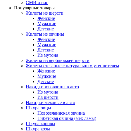
СМИ о нас
Популярные товары
Жилеты из шерсти
Женские
Мужские
Детские
Жилеты из овчины
Женские
Мужские
Детские
Из мутона
Жилеты из верблюжьей шерсти
Жилеты стеганые с натуральным утеплителем
Женские
Мужские
Детские
Накидки из овчины в авто
Из мутона
Из шерсти
Накидки меховые в авто
Шкура овцы
Новозеландская овчина
Тибетская овчина (мех ламы)
Шкура коровы
Шкура козы