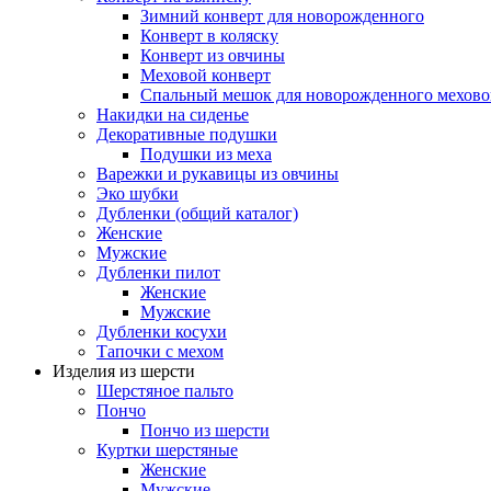
Зимний конверт для новорожденного
Конверт в коляску
Конверт из овчины
Меховой конверт
Спальный мешок для новорожденного мехово
Накидки на сиденье
Декоративные подушки
Подушки из меха
Варежки и рукавицы из овчины
Эко шубки
Дубленки (общий каталог)
Женские
Мужские
Дубленки пилот
Женские
Мужские
Дубленки косухи
Тапочки с мехом
Изделия из шерсти
Шерстяное пальто
Пончо
Пончо из шерсти
Куртки шерстяные
Женские
Мужские