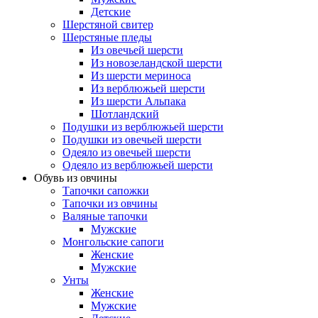
Детские
Шерстяной свитер
Шерстяные пледы
Из овечьей шерсти
Из новозеландской шерсти
Из шерсти мериноса
Из верблюжьей шерсти
Из шерсти Альпака
Шотландский
Подушки из верблюжьей шерсти
Подушки из овечьей шерсти
Одеяло из овечьей шерсти
Одеяло из верблюжьей шерсти
Обувь из овчины
Тапочки сапожки
Тапочки из овчины
Валяные тапочки
Мужские
Монгольские сапоги
Женские
Мужские
Унты
Женские
Мужские