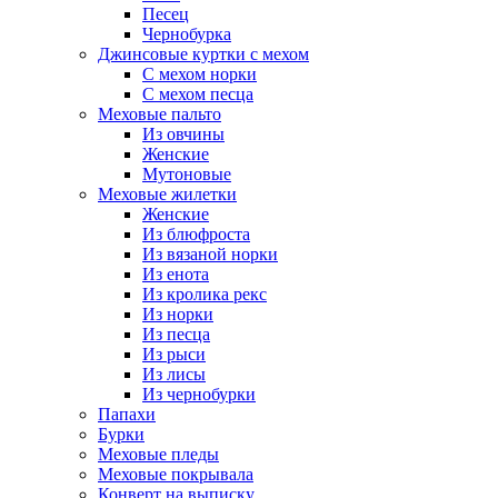
Песец
Чернобурка
Джинсовые куртки с мехом
С мехом норки
С мехом песца
Меховые пальто
Из овчины
Женские
Мутоновые
Меховые жилетки
Женские
Из блюфроста
Из вязаной норки
Из енота
Из кролика рекс
Из норки
Из песца
Из рыси
Из лисы
Из чернобурки
Папахи
Бурки
Меховые пледы
Меховые покрывала
Конверт на выписку