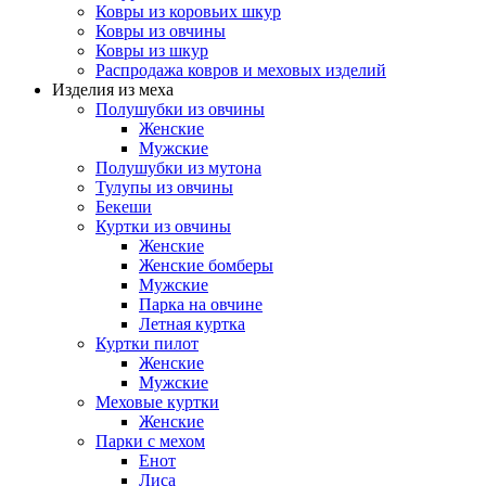
Ковры из коровьих шкур
Ковры из овчины
Ковры из шкур
Распродажа ковров и меховых изделий
Изделия из меха
Полушубки из овчины
Женские
Мужские
Полушубки из мутона
Тулупы из овчины
Бекеши
Куртки из овчины
Женские
Женские бомберы
Мужские
Парка на овчине
Летная куртка
Куртки пилот
Женские
Мужские
Меховые куртки
Женские
Парки с мехом
Енот
Лиса