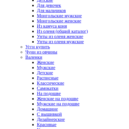
Детские
Для девочек
Для мальчиков
Монгольские мужские
Монгольские женские
Из камуса коня
Из оленя (общий каталог)
Унты из оленя женские
Унты из оленя мужские
Угги купить
Чуни из овчины
Валенки
Женские
Мужские
Детские
Расписные
Классические
Самокатки
На подошве
Женские на подошве
Мужские на подошве
Домашние
С вышивкой
Дизайнерские
Красивые