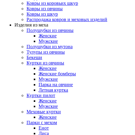
Ковры из коровьих шкур
Ковры из овчины
Ковры из шкур
Распродажа ковров и меховых изделий
Изделия из меха
Полушубки из овчины
Женские
Мужские
Полушубки из мутона
Тулупы из овчины
Бекеши
Куртки из овчины
Женские
Женские бомберы
Мужские
Парка на овчине
Летная куртка
Куртки пилот
Женские
Мужские
Меховые куртки
Женские
Парки с мехом
Енот
Лиса