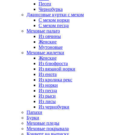
Песец
Чернобурка
Джинсовые куртки с мехом
С мехом норки
С мехом песца
Меховые пальто
Из овчины
Женские
Мутоновые
Меховые жилетки
Женские
Из блюфроста
Из вязаной норки
Из енота
Из кролика рекс
Из норки
Из песца
Из рыси
Из лисы
Из чернобурки
Папахи
Бурки
Меховые пледы
Меховые покрывала
Конверт на выписку