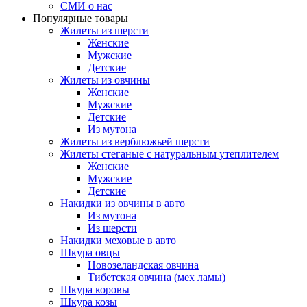
СМИ о нас
Популярные товары
Жилеты из шерсти
Женские
Мужские
Детские
Жилеты из овчины
Женские
Мужские
Детские
Из мутона
Жилеты из верблюжьей шерсти
Жилеты стеганые с натуральным утеплителем
Женские
Мужские
Детские
Накидки из овчины в авто
Из мутона
Из шерсти
Накидки меховые в авто
Шкура овцы
Новозеландская овчина
Тибетская овчина (мех ламы)
Шкура коровы
Шкура козы