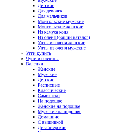
Мужские
Детские
Для девочек
Для мальчиков
Монгольские мужские
Монгольские женские
Из камуса коня
Из оленя (общий каталог)
Унты из оленя женские
Унты из оленя мужские
Угги купить
Чуни из овчины
Валенки
Женские
Мужские
Детские
Расписные
Классические
Самокатки
На подошве
Женские на подошве
Мужские на подошве
Домашние
С вышивкой
Дизайнерские