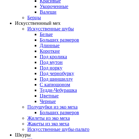
Красивые
Укороченные
Валеши
Берцы
Искусственнный мех
Искусственные шубы
Белые
Больших размеров
Длинные
Короткие
Под кролика
Под мутон
Под норку
Под чернобурку
Под шиншиллу
С капюшоном
Тедди-Чебурашка
Цветные
Черные
Полушубки из эко меха
Больших размеров
Жилеты из эко меха
Жакеты из эко меха
Искусственные шубы-пальто
Шкуры