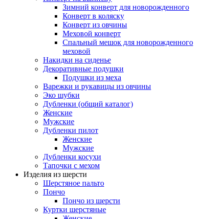
Зимний конверт для новорожденного
Конверт в коляску
Конверт из овчины
Меховой конверт
Спальный мешок для новорожденного
меховой
Накидки на сиденье
Декоративные подушки
Подушки из меха
Варежки и рукавицы из овчины
Эко шубки
Дубленки (общий каталог)
Женские
Мужские
Дубленки пилот
Женские
Мужские
Дубленки косухи
Тапочки с мехом
Изделия из шерсти
Шерстяное пальто
Пончо
Пончо из шерсти
Куртки шерстяные
Женские