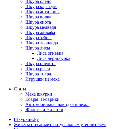
Шкура оленя
Шкура каракуля
Шкура антилопы
Шкура волка
Шкура енота
Шкура медведя
Шкура жирафа
Шкура зебры
Шкура леопарда
Шкура лисы
Лиса огневка
Лиса чернобурка
Шкура оцелота
Шкура рыси
Шкура тигра
Игрушки из меха
Статьи
Меха шкурки
Ковры и коврики
Автомобильная накидка и чехол
Жилеты и жилетки
Шкуркин.Ру
Жилеты стеганые с натуральным утеплителем