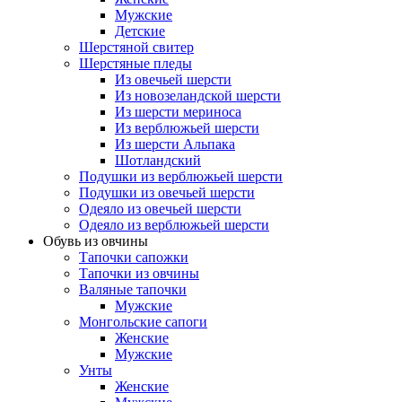
Мужские
Детские
Шерстяной свитер
Шерстяные пледы
Из овечьей шерсти
Из новозеландской шерсти
Из шерсти мериноса
Из верблюжьей шерсти
Из шерсти Альпака
Шотландский
Подушки из верблюжьей шерсти
Подушки из овечьей шерсти
Одеяло из овечьей шерсти
Одеяло из верблюжьей шерсти
Обувь из овчины
Тапочки сапожки
Тапочки из овчины
Валяные тапочки
Мужские
Монгольские сапоги
Женские
Мужские
Унты
Женские