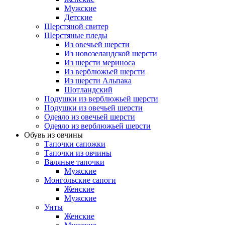
Мужские
Детские
Шерстяной свитер
Шерстяные пледы
Из овечьей шерсти
Из новозеландской шерсти
Из шерсти мериноса
Из верблюжьей шерсти
Из шерсти Альпака
Шотландский
Подушки из верблюжьей шерсти
Подушки из овечьей шерсти
Одеяло из овечьей шерсти
Одеяло из верблюжьей шерсти
Обувь из овчины
Тапочки сапожки
Тапочки из овчины
Валяные тапочки
Мужские
Монгольские сапоги
Женские
Мужские
Унты
Женские