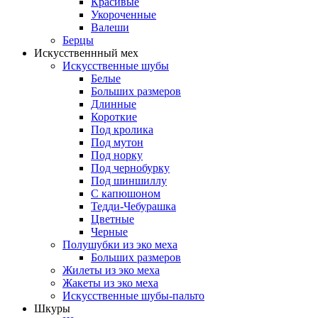
Красивые
Укороченные
Валеши
Берцы
Искусственнный мех
Искусственные шубы
Белые
Больших размеров
Длинные
Короткие
Под кролика
Под мутон
Под норку
Под чернобурку
Под шиншиллу
С капюшоном
Тедди-Чебурашка
Цветные
Черные
Полушубки из эко меха
Больших размеров
Жилеты из эко меха
Жакеты из эко меха
Искусственные шубы-пальто
Шкуры