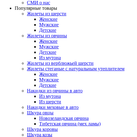
СМИ о нас
Популярные товары
Жилеты из шерсти
Женские
Мужские
Детские
Жилеты из овчины
Женские
Мужские
Детские
Из мутона
Жилеты из верблюжьей шерсти
Жилеты стеганые с натуральным утеплителем
Женские
Мужские
Детские
Накидки из овчины в авто
Из мутона
Из шерсти
Накидки меховые в авто
Шкура овцы
Новозеландская овчина
Тибетская овчина (мех ламы)
Шкура коровы
Шкура козы