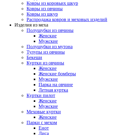
Ковры из коровьих шкур
Ковры из овчины
Ковры из шкур
Распродажа ковров и меховых изделий
Изделия из меха
Полушубки из овчины
Женские
Мужские
Полушубки из мутона
Тулупы из овчины
Бекеши
Куртки из овчины
Женские
Женские бомберы
Мужские
Парка на овчине
Летная куртка
Куртки пилот
Женские
Мужские
Меховые куртки
Женские
Парки с мехом
Енот
Лиса