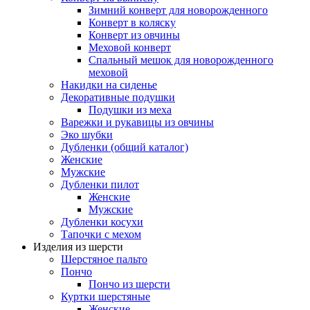
Зимний конверт для новорожденного
Конверт в коляску
Конверт из овчины
Меховой конверт
Спальный мешок для новорожденного
меховой
Накидки на сиденье
Декоративные подушки
Подушки из меха
Варежки и рукавицы из овчины
Эко шубки
Дубленки (общий каталог)
Женские
Мужские
Дубленки пилот
Женские
Мужские
Дубленки косухи
Тапочки с мехом
Изделия из шерсти
Шерстяное пальто
Пончо
Пончо из шерсти
Куртки шерстяные
Женские