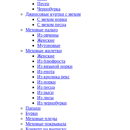
Песец
Чернобурка
Джинсовые куртки с мехом
С мехом норки
С мехом песца
Меховые пальто
Из овчины
Женские
Мутоновые
Меховые жилетки
Женские
Из блюфроста
Из вязаной норки
Из енота
Из кролика рекс
Из норки
Из песца
Из рыси
Из лисы
Из чернобурки
Папахи
Бурки
Меховые пледы
Меховые покрывала
Конверт на выписку