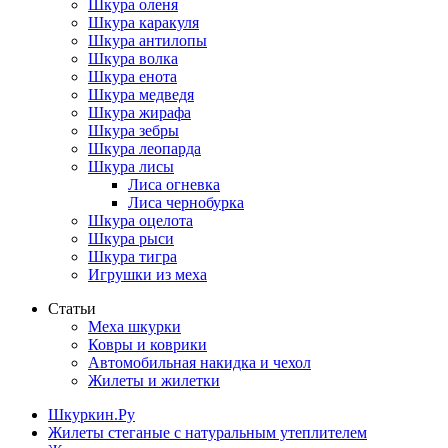
Шкура оленя
Шкура каракуля
Шкура антилопы
Шкура волка
Шкура енота
Шкура медведя
Шкура жирафа
Шкура зебры
Шкура леопарда
Шкура лисы
Лиса огневка
Лиса чернобурка
Шкура оцелота
Шкура рыси
Шкура тигра
Игрушки из меха
Статьи
Меха шкурки
Ковры и коврики
Автомобильная накидка и чехол
Жилеты и жилетки
Шкуркин.Ру
Жилеты стеганые с натуральным утеплителем