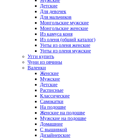
Мужские
Детские
Для девочек
Для мальчиков
Монгольские мужские
Монгольские женские
Из камуса коня
Из оленя (общий каталог)
Унты из оленя женские
Унты из оленя мужские
Угги купить
Чуни из овчины
Валенки
Женские
Мужские
Детские
Расписные
Классические
Самокатки
На подошве
Женские на подошве
Мужские на подошве
Домашние
С вышивкой
Дизайнерские