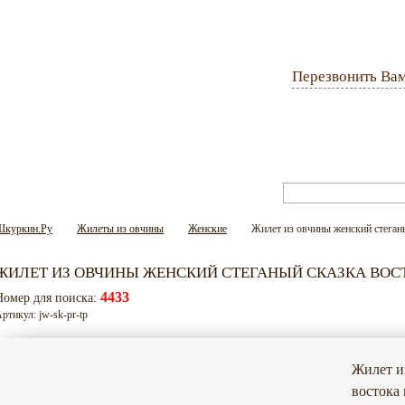
Перезвонить Ва
Оплата и доставка
Гарантия
Вопрос-ответ
Шкуркин.Ру
Жилеты из овчины
Женские
Жилет из овчины женский стеган
ЖИЛЕТ ИЗ ОВЧИНЫ ЖЕНСКИЙ СТЕГАНЫЙ СКАЗКА ВО
4433
Номер для поиска:
ртикул: jw-sk-pr-tp
Жилет и
востока