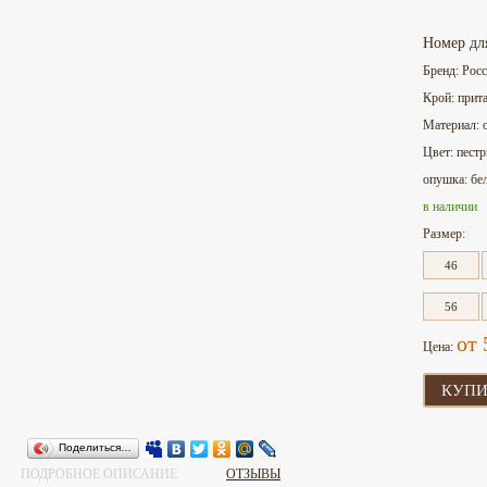
Номер дл
Бренд: Рос
Крой: прит
Материал: 
Цвет: пест
опушка: бе
в наличии
Размер:
46
56
от 
Цена:
КУПИ
Поделиться…
ПОДРОБНОЕ ОПИСАНИЕ
ОТЗЫВЫ