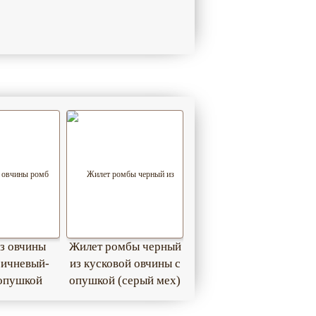
з овчины
Жилет ромбы черный
ричневый-
из кусковой овчины с
 опушкой
опушкой (серый мех)