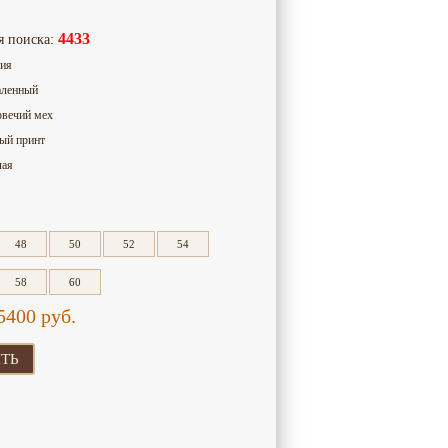
4433
я поиска:
сия
аленный
овечий мех
рый принт
лая
48
50
52
54
58
60
5400
руб.
ТЬ