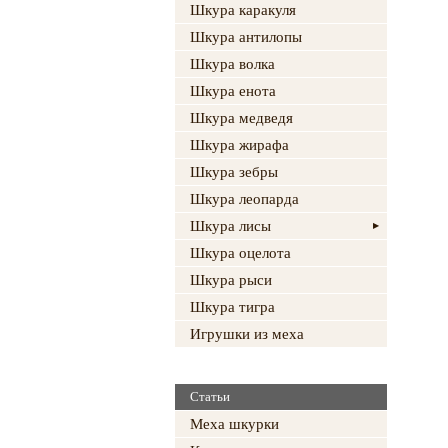
Шкура каракуля
Шкура антилопы
Шкура волка
Шкура енота
Шкура медведя
Шкура жирафа
Шкура зебры
Шкура леопарда
Шкура лисы
Шкура оцелота
Шкура рыси
Шкура тигра
Игрушки из меха
Статьи
Меха шкурки