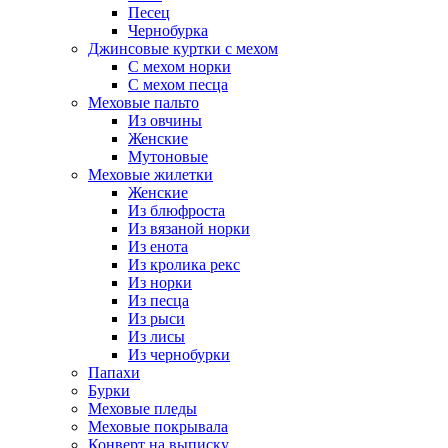
Песец
Чернобурка
Джинсовые куртки с мехом
С мехом норки
С мехом песца
Меховые пальто
Из овчины
Женские
Мутоновые
Меховые жилетки
Женские
Из блюфроста
Из вязаной норки
Из енота
Из кролика рекс
Из норки
Из песца
Из рыси
Из лисы
Из чернобурки
Папахи
Бурки
Меховые пледы
Меховые покрывала
Конверт на выписку