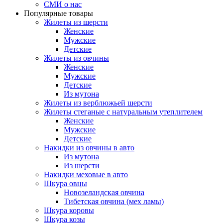
СМИ о нас
Популярные товары
Жилеты из шерсти
Женские
Мужские
Детские
Жилеты из овчины
Женские
Мужские
Детские
Из мутона
Жилеты из верблюжьей шерсти
Жилеты стеганые с натуральным утеплителем
Женские
Мужские
Детские
Накидки из овчины в авто
Из мутона
Из шерсти
Накидки меховые в авто
Шкура овцы
Новозеландская овчина
Тибетская овчина (мех ламы)
Шкура коровы
Шкура козы