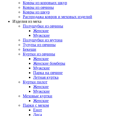
Ковры из коровьих шкур
Ковры из овчины
Ковры из шкур
Распродажа ковров и меховых изделий
Изделия из меха
Полушубки из овчины
Женские
Мужские
Полушубки из мутона
Тулупы из овчины
Бекеши
Куртки из овчины
Женские
Женские бомберы
Мужские
Парка на овчине
Летная куртка
Куртки пилот
Женские
Мужские
Меховые куртки
Женские
Парки с мехом
Енот
Лиса