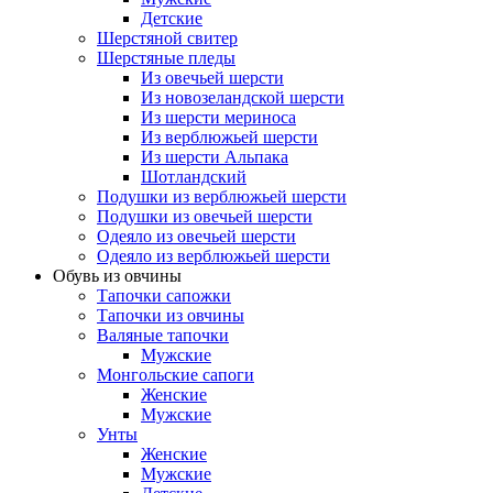
Детские
Шерстяной свитер
Шерстяные пледы
Из овечьей шерсти
Из новозеландской шерсти
Из шерсти мериноса
Из верблюжьей шерсти
Из шерсти Альпака
Шотландский
Подушки из верблюжьей шерсти
Подушки из овечьей шерсти
Одеяло из овечьей шерсти
Одеяло из верблюжьей шерсти
Обувь из овчины
Тапочки сапожки
Тапочки из овчины
Валяные тапочки
Мужские
Монгольские сапоги
Женские
Мужские
Унты
Женские
Мужские