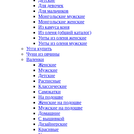
Детские
Для девочек
Для мальчиков
Монгольские мужские
Монгольские женские
Из камуса коня
Из оленя (общий каталог)
Унты из оленя женские
Унты из оленя мужские
Угги купить
Чуни из овчины
Валенки
Женские
Мужские
Детские
Расписные
Классические
Самокатки
На подошве
Женские на подошве
Мужские на подошве
Домашние
С вышивкой
Дизайнерские
Красивые