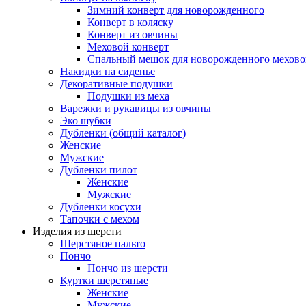
Зимний конверт для новорожденного
Конверт в коляску
Конверт из овчины
Меховой конверт
Спальный мешок для новорожденного мехово
Накидки на сиденье
Декоративные подушки
Подушки из меха
Варежки и рукавицы из овчины
Эко шубки
Дубленки (общий каталог)
Женские
Мужские
Дубленки пилот
Женские
Мужские
Дубленки косухи
Тапочки с мехом
Изделия из шерсти
Шерстяное пальто
Пончо
Пончо из шерсти
Куртки шерстяные
Женские
Мужские