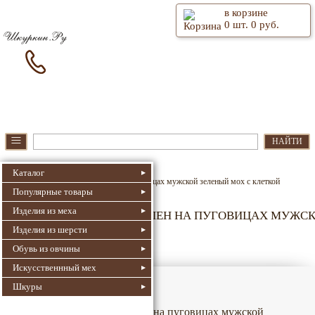
в корзине
0
шт.
0
руб.
⫶
Главная
О магазине
≡
НАЙТИ
Шкуркин.Ру
Жилеты из шерсти
Каталог
Жилет из шерсти Альпен на пуговицах мужской зеленый мох с клеткой
Популярные товары
Изделия из меха
ЖИЛЕТ ИЗ ШЕРСТИ АЛЬПЕН НА ПУГОВИЦАХ МУЖСК
Изделия из шерсти
1938
Номер для поиска:
Артикул: jm-alpen11-aw
Обувь из овчины
Искусственнный мех
Шкуры
Жилет из шерсти Альпен на пуговицах мужской