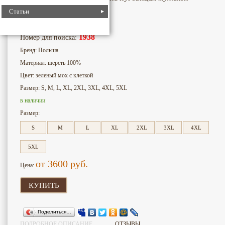
зеленый мох с клеткой
Статьи
1938
Номер для поиска:
Бренд: Польша
Материал: шерсть 100%
Цвет: зеленый мох с клеткой
Размер: S, M, L, XL, 2XL, 3XL, 4XL, 5XL
в наличии
Размер:
S
M
L
XL
2XL
3XL
4XL
5XL
от 3600
руб.
Цена:
КУПИТЬ
Поделиться…
ПОДРОБНОЕ ОПИСАНИЕ
ОТЗЫВЫ