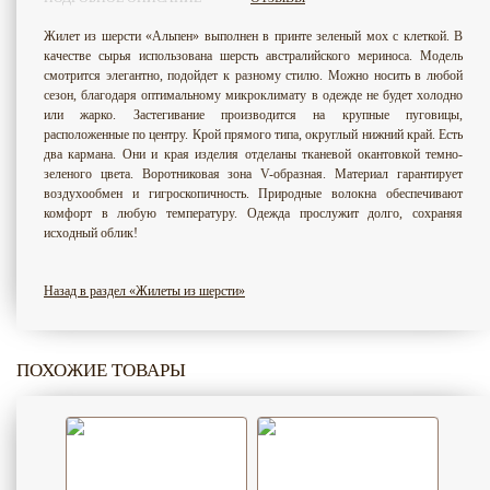
Жилет из шерсти «Альпен» выполнен в принте зеленый мох с клеткой. В
качестве сырья использована шерсть австралийского мериноса. Модель
смотрится элегантно, подойдет к разному стилю. Можно носить в любой
сезон, благодаря оптимальному микроклимату в одежде не будет холодно
или жарко. Застегивание производится на крупные пуговицы,
расположенные по центру. Крой прямого типа, округлый нижний край. Есть
два кармана. Они и края изделия отделаны тканевой окантовкой темно-
зеленого цвета. Воротниковая зона V-образная. Материал гарантирует
воздухообмен и гигроскопичность. Природные волокна обеспечивают
комфорт в любую температуру. Одежда прослужит долго, сохраняя
исходный облик!
Назад в раздел «Жилеты из шерсти»
ПОХОЖИЕ ТОВАРЫ