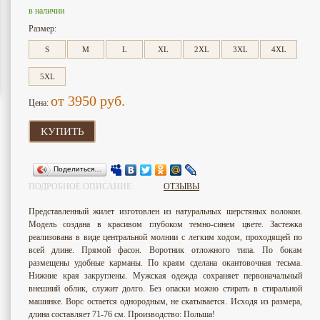
в наличии
Размер:
S
M
L
XL
2XL
3XL
4XL
5XL
от 3950
руб.
Цена:
КУПИТЬ
Поделиться…
ПОДРОБНОЕ ОПИСАНИЕ
ОТЗЫВЫ
Представленный жилет изготовлен из натуральных шерстяных волокон.
Модель создана в красивом глубоком темно-синем цвете. Застежка
реализована в виде центральной молнии с легким ходом, проходящей по
всей длине. Прямой фасон. Воротник отложного типа. По бокам
размещены удобные карманы. По краям сделана окантовочная тесьма.
Нижние края закруглены. Мужская одежда сохраняет первоначальный
внешний облик, служит долго. Без опаски можно стирать в стиральной
машинке. Ворс остается однородным, не скатывается. Исходя из размера,
длина составляет 71-76 см. Производство: Польша!