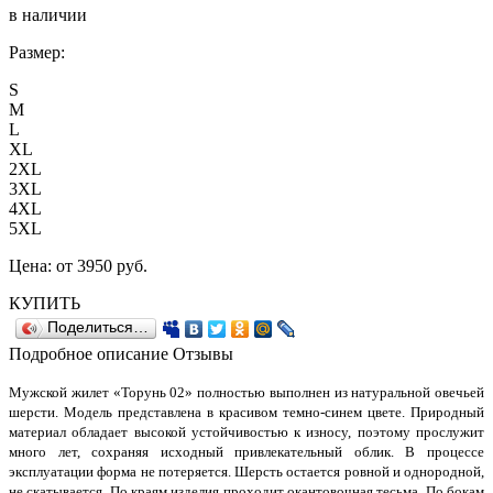
в наличии
Размер:
S
M
L
XL
2XL
3XL
4XL
5XL
Цена:
от 3950
руб.
КУПИТЬ
Поделиться…
Подробное описание
Отзывы
Мужской жилет «Торунь 02» полностью выполнен из натуральной овечьей
шерсти. Модель представлена в красивом темно-синем цвете. Природный
материал обладает высокой устойчивостью к износу, поэтому прослужит
много лет, сохраняя исходный привлекательный облик. В процессе
эксплуатации форма не потеряется. Шерсть остается ровной и однородной,
не скатывается. По краям изделия проходит окантовочная тесьма. По бокам