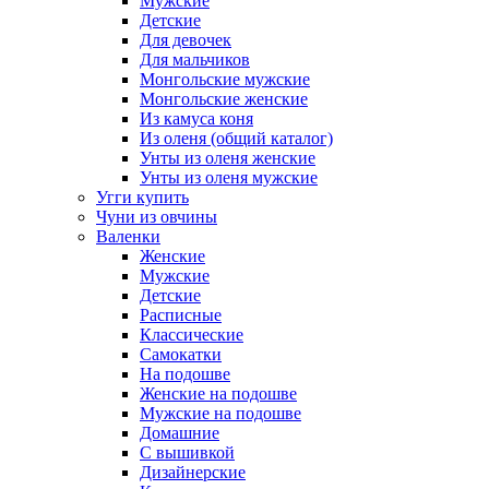
Мужские
Детские
Для девочек
Для мальчиков
Монгольские мужские
Монгольские женские
Из камуса коня
Из оленя (общий каталог)
Унты из оленя женские
Унты из оленя мужские
Угги купить
Чуни из овчины
Валенки
Женские
Мужские
Детские
Расписные
Классические
Самокатки
На подошве
Женские на подошве
Мужские на подошве
Домашние
С вышивкой
Дизайнерские