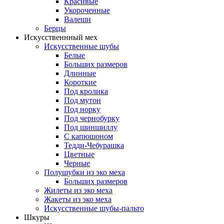
Красивые
Укороченные
Валеши
Берцы
Искусственнный мех
Искусственные шубы
Белые
Больших размеров
Длинные
Короткие
Под кролика
Под мутон
Под норку
Под чернобурку
Под шиншиллу
С капюшоном
Тедди-Чебурашка
Цветные
Черные
Полушубки из эко меха
Больших размеров
Жилеты из эко меха
Жакеты из эко меха
Искусственные шубы-пальто
Шкуры