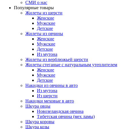
СМИ о нас
Популярные товары
Жилеты из шерсти
Женские
Мужские
Детские
Жилеты из овчины
Женские
Мужские
Детские
Из мутона
Жилеты из верблюжьей шерсти
Жилеты стеганые с натуральным утеплителем
Женские
Мужские
Детские
Накидки из овчины в авто
Из мутона
Из шерсти
Накидки меховые в авто
Шкура овцы
Новозеландская овчина
Тибетская овчина (мех ламы)
Шкура коровы
Шкура козы