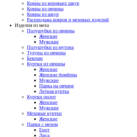
Ковры из коровьих шкур
Ковры из овчины
Ковры из шкур
Распродажа ковров и меховых изделий
Изделия из меха
Полушубки из овчины
Женские
Мужские
Полушубки из мутона
Тулупы из овчины
Бекеши
Куртки из овчины
Женские
Женские бомберы
Мужские
Парка на овчине
Летная куртка
Куртки пилот
Женские
Мужские
Меховые куртки
Женские
Парки с мехом
Енот
Лиса