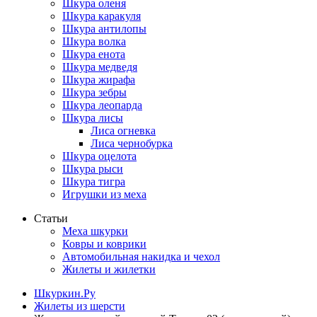
Шкура оленя
Шкура каракуля
Шкура антилопы
Шкура волка
Шкура енота
Шкура медведя
Шкура жирафа
Шкура зебры
Шкура леопарда
Шкура лисы
Лиса огневка
Лиса чернобурка
Шкура оцелота
Шкура рыси
Шкура тигра
Игрушки из меха
Статьи
Меха шкурки
Ковры и коврики
Автомобильная накидка и чехол
Жилеты и жилетки
Шкуркин.Ру
Жилеты из шерсти