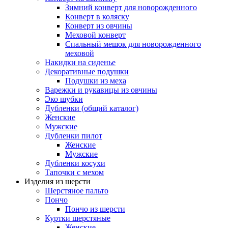
Зимний конверт для новорожденного
Конверт в коляску
Конверт из овчины
Меховой конверт
Спальный мешок для новорожденного
меховой
Накидки на сиденье
Декоративные подушки
Подушки из меха
Варежки и рукавицы из овчины
Эко шубки
Дубленки (общий каталог)
Женские
Мужские
Дубленки пилот
Женские
Мужские
Дубленки косухи
Тапочки с мехом
Изделия из шерсти
Шерстяное пальто
Пончо
Пончо из шерсти
Куртки шерстяные
Женские