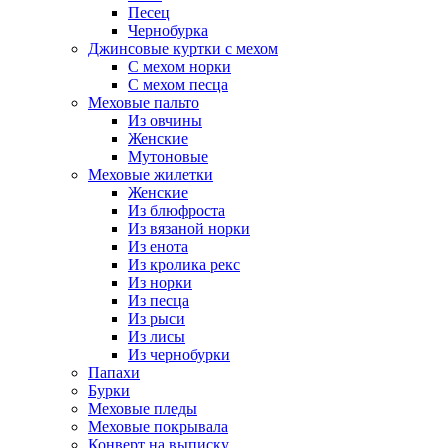
Песец
Чернобурка
Джинсовые куртки с мехом
С мехом норки
С мехом песца
Меховые пальто
Из овчины
Женские
Мутоновые
Меховые жилетки
Женские
Из блюфроста
Из вязаной норки
Из енота
Из кролика рекс
Из норки
Из песца
Из рыси
Из лисы
Из чернобурки
Папахи
Бурки
Меховые пледы
Меховые покрывала
Конверт на выписку