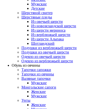
Мужские
Детские
Шерстяной свитер
Шерстяные пледы
Из овечьей шерсти
Из новозеландской шерсти
Из шерсти мериноса
Из верблюжьей шерсти
Из шерсти Альпака
Шотландский
Подушки из верблюжьей шерсти
Подушки из овечьей шерсти
Одеяло из овечьей шерсти
Одеяло из верблюжьей шерсти
Обувь из овчины
Тапочки сапожки
Тапочки из овчины
Валяные тапочки
Мужские
Монгольские сапоги
Женские
Мужские
Унты
Женские