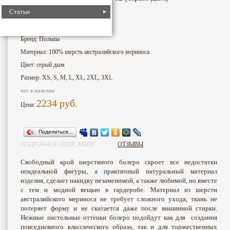
Статьи
1820
Номер для поиска:
Бренд: Польша
Материал: 100% шерсть австралийского мериноса
Цвет: серый дым
Размер: XS, S, M, L, XL, 2XL, 3XL
нет в наличии
2234
руб.
Цена:
Поделиться…
ПОДРОБНОЕ ОПИСАНИЕ
ОТЗЫВЫ
Свободный крой шерстяного болеро скроет все недостатки
неидеальной фигуры, а практичный натуральный материал
изделия, сделает накидку незаменимой, а также любимой, но вместе
с тем и модной вещью в гардеробе. Материал из шерсти
австралийского мериноса не требует сложного ухода, ткань не
потеряет форму и не скатается даже после машинной стирки.
Нежные пастельные оттенки болеро подойдут как для создания
повседневного классического образа, так и для торжественных