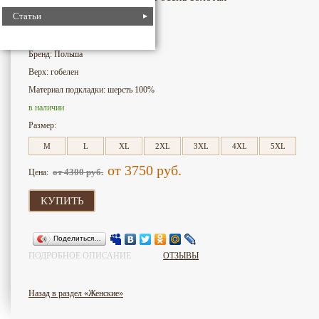
Статьи
4864
Номер для поиска:
Бренд: Польша
Верх: гобелен
Материал подкладки: шерсть 100%
в наличии
Размер:
M
L
XL
2XL
3XL
4XL
5XL
от 3750
руб.
от 4300
руб.
Цена:
КУПИТЬ
Поделиться…
ПОДРОБНОЕ ОПИСАНИЕ
ОТЗЫВЫ
Назад в раздел «Женские»