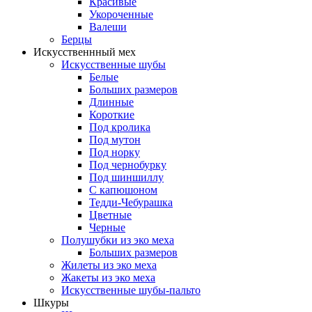
Красивые
Укороченные
Валеши
Берцы
Искусственнный мех
Искусственные шубы
Белые
Больших размеров
Длинные
Короткие
Под кролика
Под мутон
Под норку
Под чернобурку
Под шиншиллу
С капюшоном
Тедди-Чебурашка
Цветные
Черные
Полушубки из эко меха
Больших размеров
Жилеты из эко меха
Жакеты из эко меха
Искусственные шубы-пальто
Шкуры