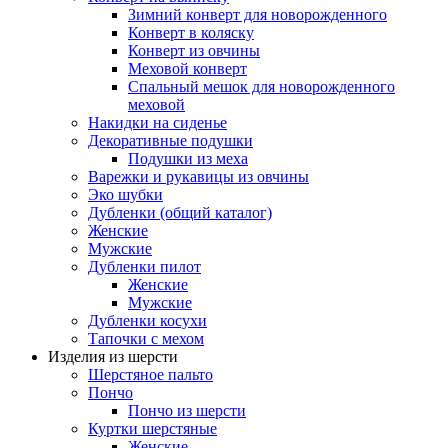
Зимний конверт для новорожденного
Конверт в коляску
Конверт из овчины
Меховой конверт
Спальный мешок для новорожденного
меховой
Накидки на сиденье
Декоративные подушки
Подушки из меха
Варежки и рукавицы из овчины
Эко шубки
Дубленки (общий каталог)
Женские
Мужские
Дубленки пилот
Женские
Мужские
Дубленки косухи
Тапочки с мехом
Изделия из шерсти
Шерстяное пальто
Пончо
Пончо из шерсти
Куртки шерстяные
Женские