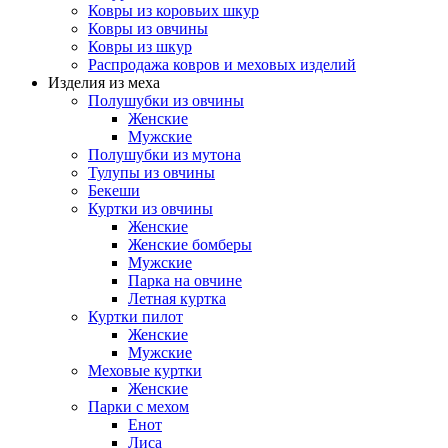
Ковры из коровьих шкур
Ковры из овчины
Ковры из шкур
Распродажа ковров и меховых изделий
Изделия из меха
Полушубки из овчины
Женские
Мужские
Полушубки из мутона
Тулупы из овчины
Бекеши
Куртки из овчины
Женские
Женские бомберы
Мужские
Парка на овчине
Летная куртка
Куртки пилот
Женские
Мужские
Меховые куртки
Женские
Парки с мехом
Енот
Лиса