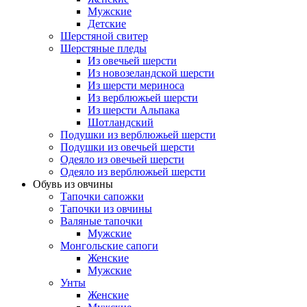
Мужские
Детские
Шерстяной свитер
Шерстяные пледы
Из овечьей шерсти
Из новозеландской шерсти
Из шерсти мериноса
Из верблюжьей шерсти
Из шерсти Альпака
Шотландский
Подушки из верблюжьей шерсти
Подушки из овечьей шерсти
Одеяло из овечьей шерсти
Одеяло из верблюжьей шерсти
Обувь из овчины
Тапочки сапожки
Тапочки из овчины
Валяные тапочки
Мужские
Монгольские сапоги
Женские
Мужские
Унты
Женские