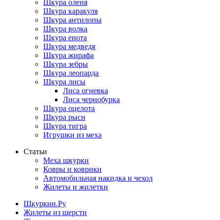
Шкура оленя
Шкура каракуля
Шкура антилопы
Шкура волка
Шкура енота
Шкура медведя
Шкура жирафа
Шкура зебры
Шкура леопарда
Шкура лисы
Лиса огневка
Лиса чернобурка
Шкура оцелота
Шкура рыси
Шкура тигра
Игрушки из меха
Статьи
Меха шкурки
Ковры и коврики
Автомобильная накидка и чехол
Жилеты и жилетки
Шкуркин.Ру
Жилеты из шерсти