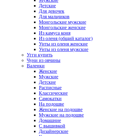
Мужские
Детские
Для девочек
Для мальчиков
Монгольские мужские
Монгольские женские
Из камуса коня
Из оленя (общий каталог)
Унты из оленя женские
Унты из оленя мужские
Угги купить
Чуни из овчины
Валенки
Женские
Мужские
Детские
Расписные
Классические
Самокатки
На подошве
Женские на подошве
Мужские на подошве
Домашние
С вышивкой
Дизайнерские