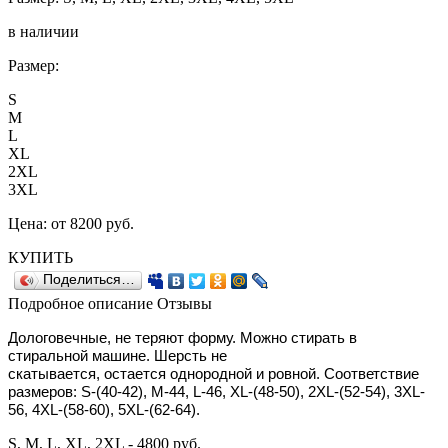
в наличии
Размер:
S
M
L
XL
2XL
3XL
Цена:
от 8200
руб.
КУПИТЬ
Поделиться…
Подробное описание
Отзывы
Дологовечные,
не теряют форму. Можно стирать в
стиральной машине. Ш
ерсть не
скатывается,
остается однородной и ровной.
Соответствие
размеров: S-(40-42), М-44, L-46, XL-(48-50), 2
XL-(52-54), 3XL-
56, 4XL-(58-60), 5XL-(62-64).
S, M, L, XL, 2XL - 4800 руб.