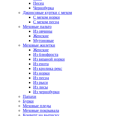
Песец
Чернобурка
Джинсовые куртки с мехом
С мехом норки
С мехом песца
Меховые пальто
Из овчины
Женские
Мутоновые
Меховые жилетки
Женские
Из блюфроста
Из вязаной норки
Из енота
Из кролика рекс
Из норки
Из песца
Из рыси
Из лисы
Из чернобурки
Папахи
Бурки
Меховые пледы
Меховые покрывала
Конверт на выписку