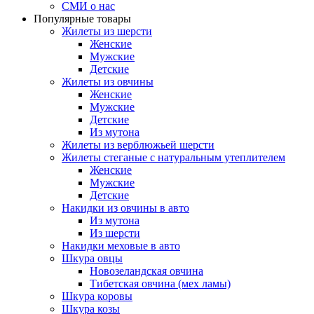
СМИ о нас
Популярные товары
Жилеты из шерсти
Женские
Мужские
Детские
Жилеты из овчины
Женские
Мужские
Детские
Из мутона
Жилеты из верблюжьей шерсти
Жилеты стеганые с натуральным утеплителем
Женские
Мужские
Детские
Накидки из овчины в авто
Из мутона
Из шерсти
Накидки меховые в авто
Шкура овцы
Новозеландская овчина
Тибетская овчина (мех ламы)
Шкура коровы
Шкура козы