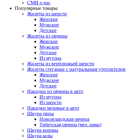
СМИ о нас
Популярные товары
Жилеты из шерсти
Женские
Мужские
Детские
Жилеты из овчины
Женские
Мужские
Детские
Из мутона
Жилеты из верблюжьей шерсти
Жилеты стеганые с натуральным утеплителем
Женские
Мужские
Детские
Накидки из овчины в авто
Из мутона
Из шерсти
Накидки меховые в авто
Шкура овцы
Новозеландская овчина
Тибетская овчина (мех ламы)
Шкура коровы
Шкура козы