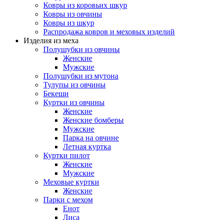
Ковры из коровьих шкур
Ковры из овчины
Ковры из шкур
Распродажа ковров и меховых изделий
Изделия из меха
Полушубки из овчины
Женские
Мужские
Полушубки из мутона
Тулупы из овчины
Бекеши
Куртки из овчины
Женские
Женские бомберы
Мужские
Парка на овчине
Летная куртка
Куртки пилот
Женские
Мужские
Меховые куртки
Женские
Парки с мехом
Енот
Лиса