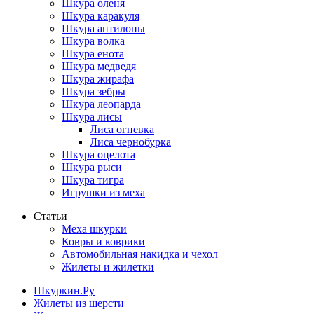
Шкура оленя
Шкура каракуля
Шкура антилопы
Шкура волка
Шкура енота
Шкура медведя
Шкура жирафа
Шкура зебры
Шкура леопарда
Шкура лисы
Лиса огневка
Лиса чернобурка
Шкура оцелота
Шкура рыси
Шкура тигра
Игрушки из меха
Статьи
Меха шкурки
Ковры и коврики
Автомобильная накидка и чехол
Жилеты и жилетки
Шкуркин.Ру
Жилеты из шерсти