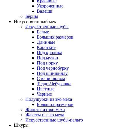
Красивые
Укороченные
Валеши
Берцы
Искусственнный мех
Искусственные шубы
Белые
Больших размеров
Длинные
Короткие
Под кролика
Под мутон
Под норку
Под чернобурку
Под шиншиллу
С капюшоном
Тедди-Чебурашка
Цветные
Черные
Полушубки из эко меха
Больших размеров
Жилеты из эко меха
Жакеты из эко меха
Искусственные шубы-пальто
Шкуры