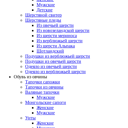
Мужские
Детские
Шерстяной свитер
Шерстяные пледы
Из овечьей шерсти
Из новозеландской шерсти
Из шерсти мериноса
Из верблюжьей шерсти
Из шерсти Альпака
Шотландский
Подушки из верблюжьей шерсти
Подушки из овечьей шерсти
Одеяло из овечьей шерсти
Одеяло из верблюжьей шерсти
Обувь из овчины
Тапочки сапожки
Тапочки из овчины
Валяные тапочки
Мужские
Монгольские сапоги
Женские
Мужские
Унты
Женские