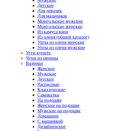
Мужские
Детские
Для девочек
Для мальчиков
Монгольские мужские
Монгольские женские
Из камуса коня
Из оленя (общий каталог)
Унты из оленя женские
Унты из оленя мужские
Угги купить
Чуни из овчины
Валенки
Женские
Мужские
Детские
Расписные
Классические
Самокатки
На подошве
Женские на подошве
Мужские на подошве
Домашние
С вышивкой
Дизайнерские