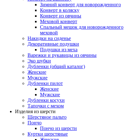
Зимний конверт для новорожденного
Конверт в коляску
Конверт из овчины
Меховой конверт
Спальный мешок для новорожденного
меховой
Накидки на сиденье
Декоративные подушки
Подушки из меха
Варежки и рукавицы из овчины
Эко шубки
Дубленки (общий каталог)
Женские
Мужские
Дубленки пилот
Женские
Мужские
Дубленки косухи
Тапочки с мехом
Изделия из шерсти
Шерстяное пальто
Пончо
Пончо из шерсти
Куртки шерстяные
Женские