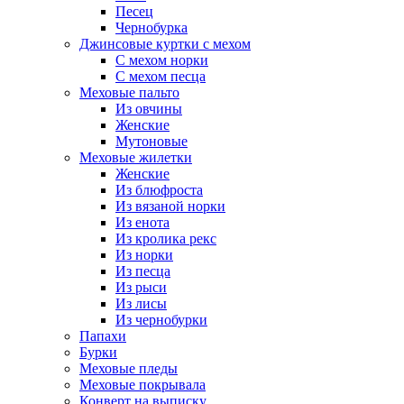
Песец
Чернобурка
Джинсовые куртки с мехом
С мехом норки
С мехом песца
Меховые пальто
Из овчины
Женские
Мутоновые
Меховые жилетки
Женские
Из блюфроста
Из вязаной норки
Из енота
Из кролика рекс
Из норки
Из песца
Из рыси
Из лисы
Из чернобурки
Папахи
Бурки
Меховые пледы
Меховые покрывала
Конверт на выписку