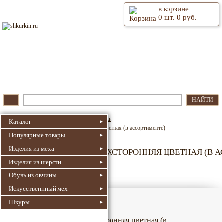
в корзине
0
шт.
0
руб.
⫶
Главная
О магазине
≡
НАЙТИ
Шкуркин.Ру
Декоративные подушки
Каталог
Подушка овчина-двухсторонняя цветная (в ассортименте)
Популярные товары
Изделия из меха
ПОДУШКА ОВЧИНА-ДВУХСТОРОННЯЯ ЦВЕТНАЯ (В А
Изделия из шерсти
342
Номер для поиска:
Артикул: 180-44
Обувь из овчины
Искусственнный мех
Шкуры
Подушка овчина-двухсторонняя цветная (в