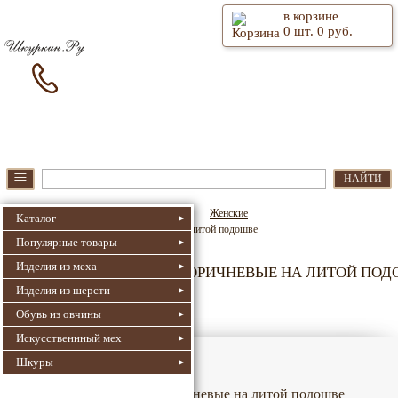
в корзине
0
шт.
0
руб.
⫶
Главная
О магазине
≡
НАЙТИ
Шкуркин.Ру
Монгольские сапоги
Женские
Каталог
Монголки женские коричневые на литой подошве
Популярные товары
Изделия из меха
МОНГОЛКИ ЖЕНСКИЕ КОРИЧНЕВЫЕ НА ЛИТОЙ ПОД
Изделия из шерсти
4719
Номер для поиска:
Артикул: un-MZH1-L-ww
Обувь из овчины
Искусственнный мех
Шкуры
Монголки женские коричневые на литой подошве