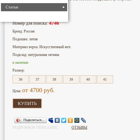
норка)
Статьи
4746
Номер для поиска:
Бренд: Россия
Подошва: литая
Материал верха: Искусственный мех
Подклад: натуральная овчина
в наличии
Размер:
36
37
38
39
40
41
от 4700
руб.
Цена:
КУПИТЬ
Поделиться…
ПОДРОБНОЕ ОПИСАНИЕ
ОТЗЫВЫ