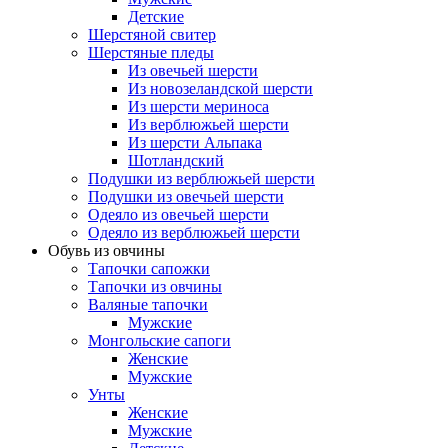
Детские
Шерстяной свитер
Шерстяные пледы
Из овечьей шерсти
Из новозеландской шерсти
Из шерсти мериноса
Из верблюжьей шерсти
Из шерсти Альпака
Шотландский
Подушки из верблюжьей шерсти
Подушки из овечьей шерсти
Одеяло из овечьей шерсти
Одеяло из верблюжьей шерсти
Обувь из овчины
Тапочки сапожки
Тапочки из овчины
Валяные тапочки
Мужские
Монгольские сапоги
Женские
Мужские
Унты
Женские
Мужские