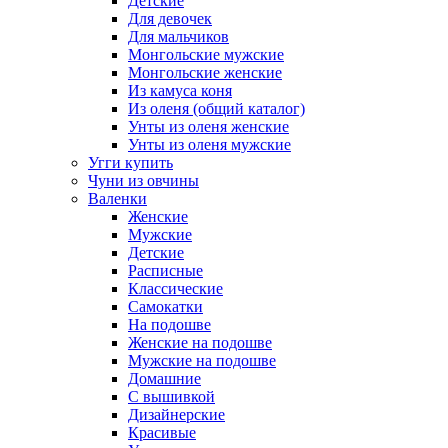
Детские
Для девочек
Для мальчиков
Монгольские мужские
Монгольские женские
Из камуса коня
Из оленя (общий каталог)
Унты из оленя женские
Унты из оленя мужские
Угги купить
Чуни из овчины
Валенки
Женские
Мужские
Детские
Расписные
Классические
Самокатки
На подошве
Женские на подошве
Мужские на подошве
Домашние
С вышивкой
Дизайнерские
Красивые