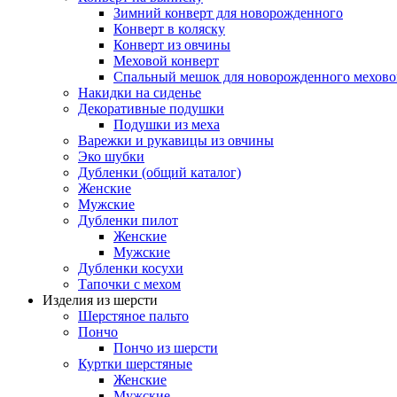
Зимний конверт для новорожденного
Конверт в коляску
Конверт из овчины
Меховой конверт
Спальный мешок для новорожденного мехово
Накидки на сиденье
Декоративные подушки
Подушки из меха
Варежки и рукавицы из овчины
Эко шубки
Дубленки (общий каталог)
Женские
Мужские
Дубленки пилот
Женские
Мужские
Дубленки косухи
Тапочки с мехом
Изделия из шерсти
Шерстяное пальто
Пончо
Пончо из шерсти
Куртки шерстяные
Женские
Мужские