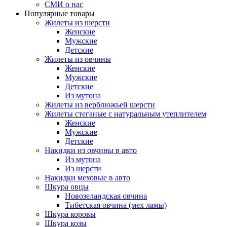
СМИ о нас
Популярные товары
Жилеты из шерсти
Женские
Мужские
Детские
Жилеты из овчины
Женские
Мужские
Детские
Из мутона
Жилеты из верблюжьей шерсти
Жилеты стеганые с натуральным утеплителем
Женские
Мужские
Детские
Накидки из овчины в авто
Из мутона
Из шерсти
Накидки меховые в авто
Шкура овцы
Новозеландская овчина
Тибетская овчина (мех ламы)
Шкура коровы
Шкура козы