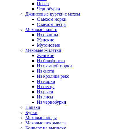
Песец
Чернобурка
Джинсовые куртки с мехом
С мехом норки
С мехом песца
Меховые пальто
Из овчины
Женские
Мутоновые
Меховые жилетки
Женские
Из блюфроста
Из вязаной норки
Из енота
Из кролика рекс
Из норки
Из песца
Из рыси
Из лисы
Из чернобурки
Папахи
Бурки
Меховые пледы
Меховые покрывала
Конверт на выписку