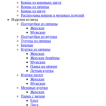
Ковры из коровьих шкур
Ковры из овчины
Ковры из шкур
Распродажа ковров и меховых изделий
Изделия из меха
Полушубки из овчины
Женские
Мужские
Полушубки из мутона
Тулупы из овчины
Бекеши
Куртки из овчины
Женские
Женские бомберы
Мужские
Парка на овчине
Летная куртка
Куртки пилот
Женские
Мужские
Меховые куртки
Женские
Парки с мехом
Енот
Лиса