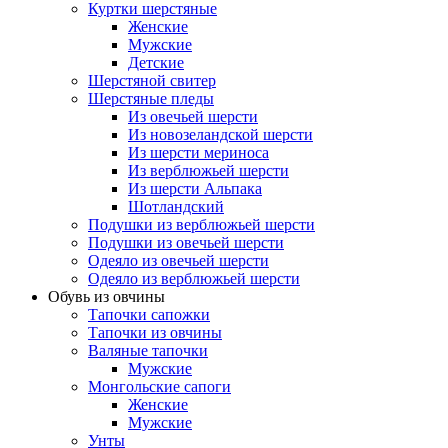
Куртки шерстяные
Женские
Мужские
Детские
Шерстяной свитер
Шерстяные пледы
Из овечьей шерсти
Из новозеландской шерсти
Из шерсти мериноса
Из верблюжьей шерсти
Из шерсти Альпака
Шотландский
Подушки из верблюжьей шерсти
Подушки из овечьей шерсти
Одеяло из овечьей шерсти
Одеяло из верблюжьей шерсти
Обувь из овчины
Тапочки сапожки
Тапочки из овчины
Валяные тапочки
Мужские
Монгольские сапоги
Женские
Мужские
Унты