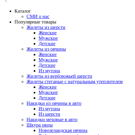
〈
Каталог
СМИ о нас
Популярные товары
Жилеты из шерсти
Женские
Мужские
Детские
Жилеты из овчины
Женские
Мужские
Детские
Из мутона
Жилеты из верблюжьей шерсти
Жилеты стеганые с натуральным утеплителем
Женские
Мужские
Детские
Накидки из овчины в авто
Из мутона
Из шерсти
Накидки меховые в авто
Шкура овцы
Новозеландская овчина