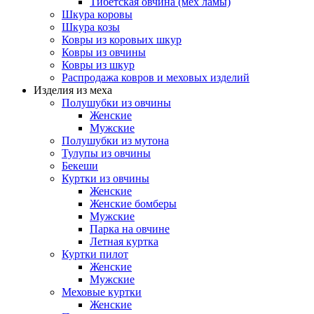
Тибетская овчина (мех ламы)
Шкура коровы
Шкура козы
Ковры из коровьих шкур
Ковры из овчины
Ковры из шкур
Распродажа ковров и меховых изделий
Изделия из меха
Полушубки из овчины
Женские
Мужские
Полушубки из мутона
Тулупы из овчины
Бекеши
Куртки из овчины
Женские
Женские бомберы
Мужские
Парка на овчине
Летная куртка
Куртки пилот
Женские
Мужские
Меховые куртки
Женские