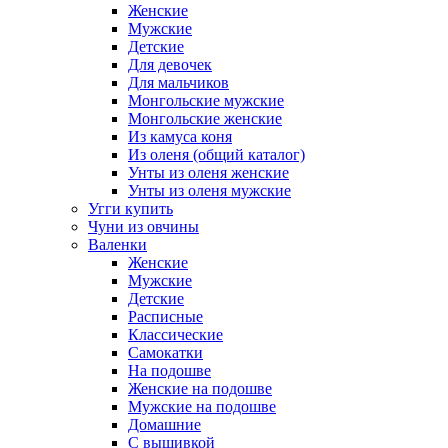
Женские
Мужские
Детские
Для девочек
Для мальчиков
Монгольские мужские
Монгольские женские
Из камуса коня
Из оленя (общий каталог)
Унты из оленя женские
Унты из оленя мужские
Угги купить
Чуни из овчины
Валенки
Женские
Мужские
Детские
Расписные
Классические
Самокатки
На подошве
Женские на подошве
Мужские на подошве
Домашние
С вышивкой