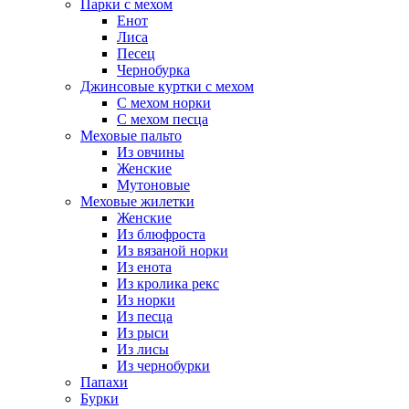
Парки с мехом
Енот
Лиса
Песец
Чернобурка
Джинсовые куртки с мехом
С мехом норки
С мехом песца
Меховые пальто
Из овчины
Женские
Мутоновые
Меховые жилетки
Женские
Из блюфроста
Из вязаной норки
Из енота
Из кролика рекс
Из норки
Из песца
Из рыси
Из лисы
Из чернобурки
Папахи
Бурки