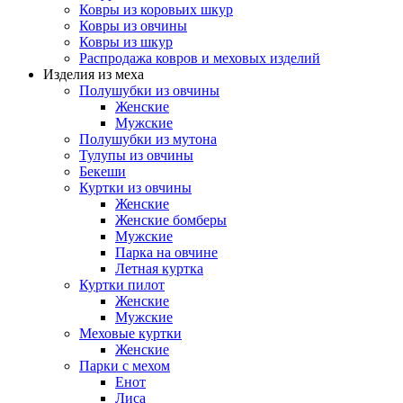
Ковры из коровьих шкур
Ковры из овчины
Ковры из шкур
Распродажа ковров и меховых изделий
Изделия из меха
Полушубки из овчины
Женские
Мужские
Полушубки из мутона
Тулупы из овчины
Бекеши
Куртки из овчины
Женские
Женские бомберы
Мужские
Парка на овчине
Летная куртка
Куртки пилот
Женские
Мужские
Меховые куртки
Женские
Парки с мехом
Енот
Лиса