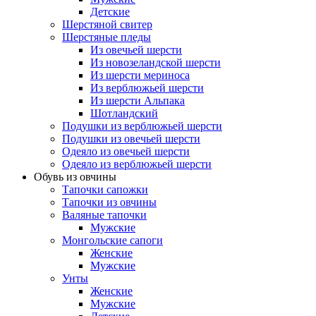
Детские
Шерстяной свитер
Шерстяные пледы
Из овечьей шерсти
Из новозеландской шерсти
Из шерсти мериноса
Из верблюжьей шерсти
Из шерсти Альпака
Шотландский
Подушки из верблюжьей шерсти
Подушки из овечьей шерсти
Одеяло из овечьей шерсти
Одеяло из верблюжьей шерсти
Обувь из овчины
Тапочки сапожки
Тапочки из овчины
Валяные тапочки
Мужские
Монгольские сапоги
Женские
Мужские
Унты
Женские
Мужские