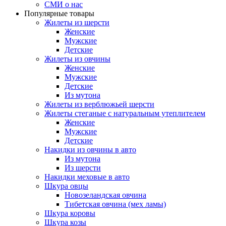
СМИ о нас
Популярные товары
Жилеты из шерсти
Женские
Мужские
Детские
Жилеты из овчины
Женские
Мужские
Детские
Из мутона
Жилеты из верблюжьей шерсти
Жилеты стеганые с натуральным утеплителем
Женские
Мужские
Детские
Накидки из овчины в авто
Из мутона
Из шерсти
Накидки меховые в авто
Шкура овцы
Новозеландская овчина
Тибетская овчина (мех ламы)
Шкура коровы
Шкура козы