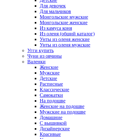
Детские
Для девочек
Для мальчиков
Монгольские мужские
Монгольские женские
Из камуса коня
Из оленя (общий каталог)
Унты из оленя женские
Унты из оленя мужские
Угги купить
Чуни из овчины
Валенки
Женские
Мужские
Детские
Расписные
Классические
Самокатки
На подошве
Женские на подошве
Мужские на подошве
Домашние
С вышивкой
Дизайнерские
Красивые