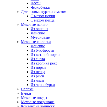
Песец
Чернобурка
Джинсовые куртки с мехом
С мехом норки
С мехом песца
Меховые пальто
Из овчины
Женские
Мутоновые
Меховые жилетки
Женские
Из блюфроста
Из вязаной норки
Из енота
Из кролика рекс
Из норки
Из песца
Из рыси
Из лисы
Из чернобурки
Папахи
Бурки
Меховые пледы
Меховые покрывала
Конверт на выписку