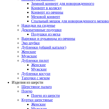
Зимний конверт для новорожденного
Конверт в коляску
Конверт из овчины
Меховой конверт
Спальный мешок для новорожденного мехово
Накидки на сиденье
Декоративные подушки
Подушки из меха
Варежки и рукавицы из овчины
Эко шубки
Дубленки (общий каталог)
Женские
Мужские
Дубленки пилот
Женские
Мужские
Дубленки косухи
Тапочки с мехом
Изделия из шерсти
Шерстяное пальто
Пончо
Пончо из шерсти
Куртки шерстяные
Женские
Мужские