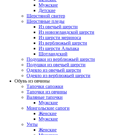
Мужские
Детские
Шерстяной свитер
Шерстяные пледы
Из овечьей шерсти
Из новозеландской шерсти
Из шерсти мериноса
Из верблюжьей шерсти
Из шерсти Альпака
Шотландский
Подушки из верблюжьей шерсти
Подушки из овечьей шерсти
Одеяло из овечьей шерсти
Одеяло из верблюжьей шерсти
Обувь из овчины
Тапочки сапожки
Тапочки из овчины
Валяные тапочки
Мужские
Монгольские сапоги
Женские
Мужские
Унты
Женские