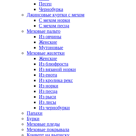
Песец
Чернобурка
Джинсовые куртки с мехом
С мехом норки
С мехом песца
Меховые пальто
Из овчины
Женские
Мутоновые
Меховые жилетки
Женские
Из блюфроста
Из вязаной норки
Из енота
Из кролика рекс
Из норки
Из песца
Из рыси
Из лисы
Из чернобурки
Папахи
Бурки
Меховые пледы
Меховые покрывала
Конверт на выписку