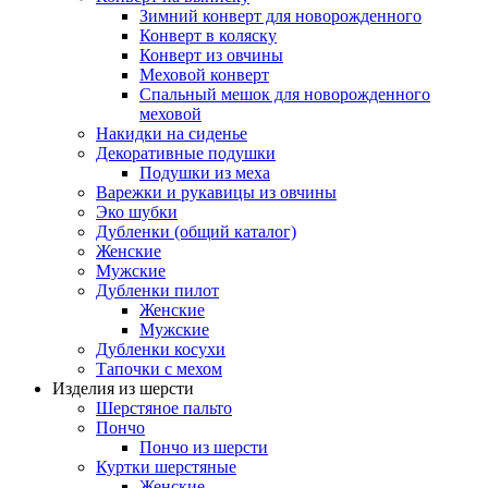
Зимний конверт для новорожденного
Конверт в коляску
Конверт из овчины
Меховой конверт
Спальный мешок для новорожденного
меховой
Накидки на сиденье
Декоративные подушки
Подушки из меха
Варежки и рукавицы из овчины
Эко шубки
Дубленки (общий каталог)
Женские
Мужские
Дубленки пилот
Женские
Мужские
Дубленки косухи
Тапочки с мехом
Изделия из шерсти
Шерстяное пальто
Пончо
Пончо из шерсти
Куртки шерстяные
Женские