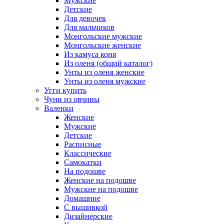
Мужские
Детские
Для девочек
Для мальчиков
Монгольские мужские
Монгольские женские
Из камуса коня
Из оленя (общий каталог)
Унты из оленя женские
Унты из оленя мужские
Угги купить
Чуни из овчины
Валенки
Женские
Мужские
Детские
Расписные
Классические
Самокатки
На подошве
Женские на подошве
Мужские на подошве
Домашние
С вышивкой
Дизайнерские