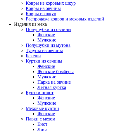
Ковры из коровьих шкур
Ковры из овчины
Ковры из шкур
Распродажа ковров и меховых изделий
Изделия из меха
Полушубки из овчины
Женские
Мужские
Полушубки из мутона
Тулупы из овчины
Бекеши
Куртки из овчины
Женские
Женские бомберы
Мужские
Парка на овчине
Летная куртка
Куртки пилот
Женские
Мужские
Меховые куртки
Женские
Парки с мехом
Енот
Лиса