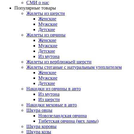
СМИ о нас
Популярные товары
Жилеты из шерсти
Женские
Мужские
Детские
Жилеты из овчины
Женские
Мужские
Детские
Из мутона
Жилеты из верблюжьей шерсти
Жилеты стеганые с натуральным утеплителем
Женские
Мужские
Детские
Накидки из овчины в авто
Из мутона
Из шерсти
Накидки меховые в авто
Шкура овцы
Новозеландская овчина
Тибетская овчина (мех ламы)
Шкура коровы
Шкура козы