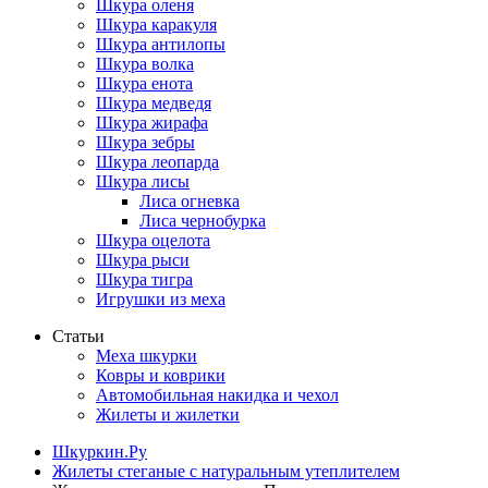
Шкура оленя
Шкура каракуля
Шкура антилопы
Шкура волка
Шкура енота
Шкура медведя
Шкура жирафа
Шкура зебры
Шкура леопарда
Шкура лисы
Лиса огневка
Лиса чернобурка
Шкура оцелота
Шкура рыси
Шкура тигра
Игрушки из меха
Статьи
Меха шкурки
Ковры и коврики
Автомобильная накидка и чехол
Жилеты и жилетки
Шкуркин.Ру
Жилеты стеганые с натуральным утеплителем