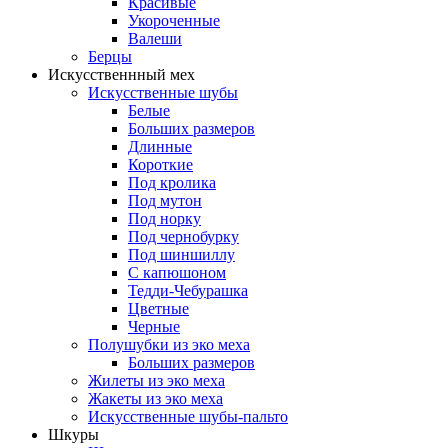
Красивые
Укороченные
Валеши
Берцы
Искусственнный мех
Искусственные шубы
Белые
Больших размеров
Длинные
Короткие
Под кролика
Под мутон
Под норку
Под чернобурку
Под шиншиллу
С капюшоном
Тедди-Чебурашка
Цветные
Черные
Полушубки из эко меха
Больших размеров
Жилеты из эко меха
Жакеты из эко меха
Искусственные шубы-пальто
Шкуры