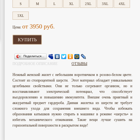
S
M
L
XL
2XL
3XL
4XL
5XL
от 3950
руб.
Цена:
КУПИТЬ
Поделиться…
ПОДРОБНОЕ ОПИСАНИЕ
ОТЗЫВЫ
Нежный женский жилет с небольшим воротничком в розово-белом цвете.
Состоит из стопроцентной шерсти. Этот материал обладает уникальными
целебными свойствами. Они не только согревают организм, но и
восстанавливают электрический потенциал, что способствует
выздоровлению и повышению иммунитета. Внешне очень приятный и
аккуратный предмет гардероба. Данная жилетка из шерсти не требует
сложного ухода для сохранения внешнего вида. Чтобы избежать
образования катышков нужно стирать в машинке в режиме «шерсть» и
избегать механического отжимания. Такие вещи лучше сушить на
горизонтальной поверхности в раскрытом виде!