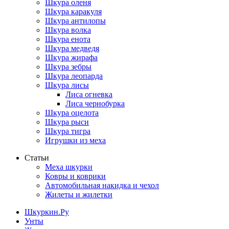
Шкура оленя
Шкура каракуля
Шкура антилопы
Шкура волка
Шкура енота
Шкура медведя
Шкура жирафа
Шкура зебры
Шкура леопарда
Шкура лисы
Лиса огневка
Лиса чернобурка
Шкура оцелота
Шкура рыси
Шкура тигра
Игрушки из меха
Статьи
Меха шкурки
Ковры и коврики
Автомобильная накидка и чехол
Жилеты и жилетки
Шкуркин.Ру
Унты