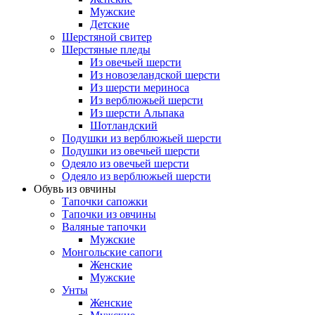
Мужские
Детские
Шерстяной свитер
Шерстяные пледы
Из овечьей шерсти
Из новозеландской шерсти
Из шерсти мериноса
Из верблюжьей шерсти
Из шерсти Альпака
Шотландский
Подушки из верблюжьей шерсти
Подушки из овечьей шерсти
Одеяло из овечьей шерсти
Одеяло из верблюжьей шерсти
Обувь из овчины
Тапочки сапожки
Тапочки из овчины
Валяные тапочки
Мужские
Монгольские сапоги
Женские
Мужские
Унты
Женские