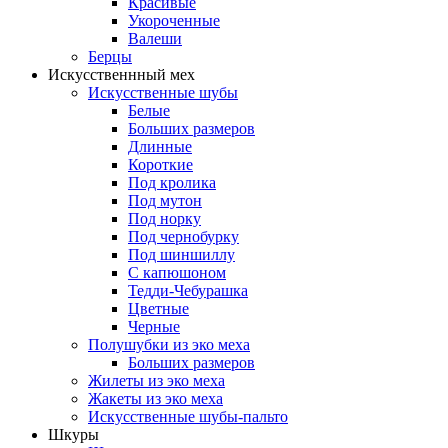
Красивые
Укороченные
Валеши
Берцы
Искусственнный мех
Искусственные шубы
Белые
Больших размеров
Длинные
Короткие
Под кролика
Под мутон
Под норку
Под чернобурку
Под шиншиллу
С капюшоном
Тедди-Чебурашка
Цветные
Черные
Полушубки из эко меха
Больших размеров
Жилеты из эко меха
Жакеты из эко меха
Искусственные шубы-пальто
Шкуры