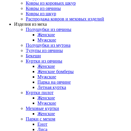
Ковры из коровьих шкур
Ковры из овчины
Ковры из шкур
Распродажа ковров и меховых изделий
Изделия из меха
Полушубки из овчины
Женские
Мужские
Полушубки из мутона
Тулупы из овчины
Бекеши
Куртки из овчины
Женские
Женские бомберы
Мужские
Парка на овчине
Летная куртка
Куртки пилот
Женские
Мужские
Меховые куртки
Женские
Парки с мехом
Енот
Лиса