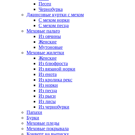
Песец
Чернобурка
Джинсовые куртки с мехом
С мехом норки
С мехом песца
Меховые пальто
Из овчины
Женские
Мутоновые
Меховые жилетки
Женские
Из блюфроста
Из вязаной норки
Из енота
Из кролика рекс
Из норки
Из песца
Из рыси
Из лисы
Из чернобурки
Папахи
Бурки
Меховые пледы
Меховые покрывала
Конверт на выписку