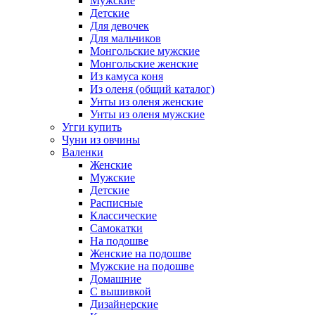
Мужские
Детские
Для девочек
Для мальчиков
Монгольские мужские
Монгольские женские
Из камуса коня
Из оленя (общий каталог)
Унты из оленя женские
Унты из оленя мужские
Угги купить
Чуни из овчины
Валенки
Женские
Мужские
Детские
Расписные
Классические
Самокатки
На подошве
Женские на подошве
Мужские на подошве
Домашние
С вышивкой
Дизайнерские