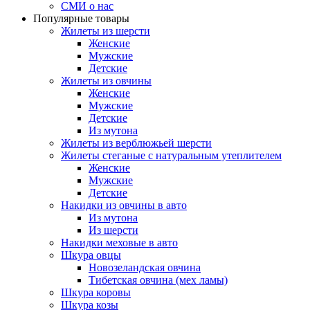
СМИ о нас
Популярные товары
Жилеты из шерсти
Женские
Мужские
Детские
Жилеты из овчины
Женские
Мужские
Детские
Из мутона
Жилеты из верблюжьей шерсти
Жилеты стеганые с натуральным утеплителем
Женские
Мужские
Детские
Накидки из овчины в авто
Из мутона
Из шерсти
Накидки меховые в авто
Шкура овцы
Новозеландская овчина
Тибетская овчина (мех ламы)
Шкура коровы
Шкура козы