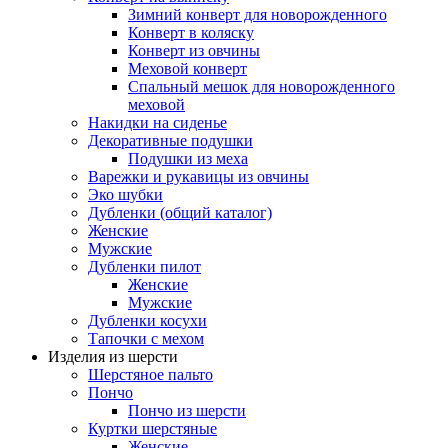
Зимний конверт для новорожденного
Конверт в коляску
Конверт из овчины
Меховой конверт
Спальный мешок для новорожденного
меховой
Накидки на сиденье
Декоративные подушки
Подушки из меха
Варежки и рукавицы из овчины
Эко шубки
Дубленки (общий каталог)
Женские
Мужские
Дубленки пилот
Женские
Мужские
Дубленки косухи
Тапочки с мехом
Изделия из шерсти
Шерстяное пальто
Пончо
Пончо из шерсти
Куртки шерстяные
Женские